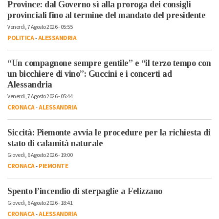
Province: dal Governo sì alla proroga dei consigli
provinciali fino al termine del mandato del presidente
Venerdì, 7 Agosto 2026 - 05:55
POLITICA
-
ALESSANDRIA
“Un compagnone sempre gentile” e “il terzo tempo con
un bicchiere di vino”: Guccini e i concerti ad
Alessandria
Venerdì, 7 Agosto 2026 - 05:44
CRONACA
-
ALESSANDRIA
Siccità: Piemonte avvia le procedure per la richiesta di
stato di calamità naturale
Giovedì, 6 Agosto 2026 - 19:00
CRONACA
-
PIEMONTE
Spento l’incendio di sterpaglie a Felizzano
Giovedì, 6 Agosto 2026 - 18:41
CRONACA
-
ALESSANDRIA