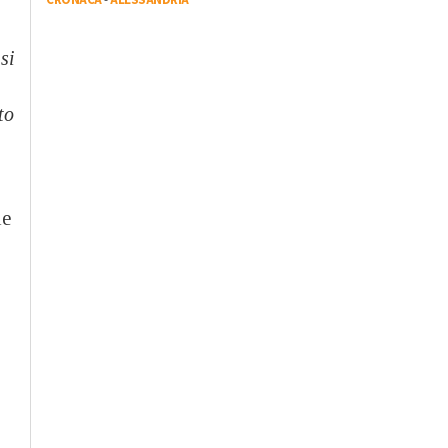
si
to
le