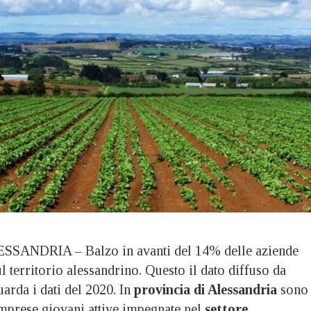
SANDRIA – Balzo in avanti del 14% delle aziende
l territorio alessandrino. Questo il dato diffuso da
uarda i dati del 2020. In
provincia di Alessandria
sono
 imprese giovani attive impegnate nel
settore