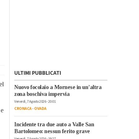
ULTIMI PUBBLICATI
el
Nuovo focolaio a Mornese in un’altra
zona boschiva impervia
Venerdì, 7 Agosto 2026 - 20:01
CRONACA
-
OVADA
 e
Incidente tra due auto a Valle San
Bartolomeo: nessun ferito grave
Venerdì, 7 Agosto 2026 - 19:27