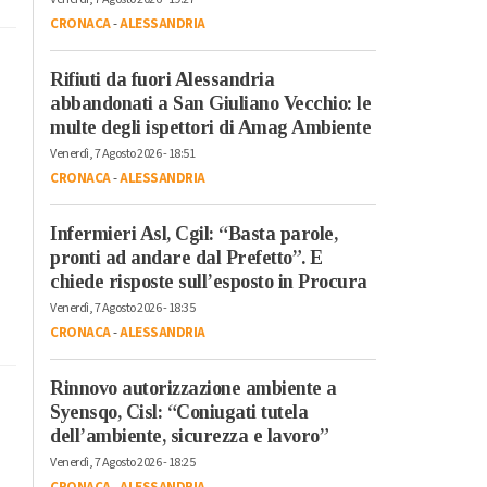
CRONACA
-
ALESSANDRIA
Rifiuti da fuori Alessandria
abbandonati a San Giuliano Vecchio: le
multe degli ispettori di Amag Ambiente
Venerdì, 7 Agosto 2026 - 18:51
CRONACA
-
ALESSANDRIA
Infermieri Asl, Cgil: “Basta parole,
pronti ad andare dal Prefetto”. E
chiede risposte sull’esposto in Procura
Venerdì, 7 Agosto 2026 - 18:35
CRONACA
-
ALESSANDRIA
Rinnovo autorizzazione ambiente a
Syensqo, Cisl: “Coniugati tutela
dell’ambiente, sicurezza e lavoro”
Venerdì, 7 Agosto 2026 - 18:25
CRONACA
-
ALESSANDRIA