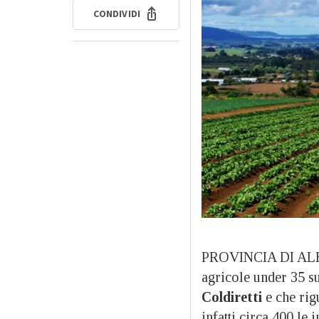
CONDIVIDI
PROVINCIA DI ALES
agricole under 35 su
Coldiretti
e che rig
infatti circa 400 le