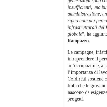
generazioni sono cos
insufficienti, una b
amministrazione, una
ripercuote dai percor
infrastrutturali del
globale
”, ha aggiun
Rampazzo
.
Le campagne, infatti
intraprendere il per
un’occupazione, anc
l’importanza di lavo
Coldiretti sostiene 
linfa che le giovani
nascono da esigenze
progetti.