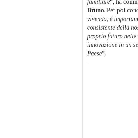
familiare
“, ha comm
Bruno
. Per poi con
vivendo, è important
consistente della no
proprio futuro nell
innovazione in un se
Paese
”.