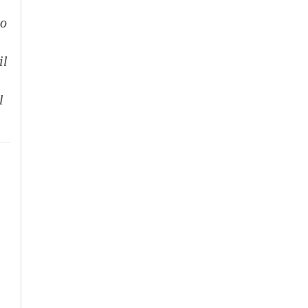
mo
il
l