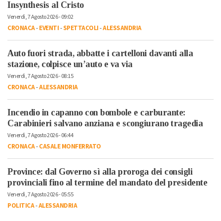
Insynthesis al Cristo
Venerdì, 7 Agosto 2026 - 09:02
CRONACA
-
EVENTI
-
SPETTACOLI
-
ALESSANDRIA
Auto fuori strada, abbatte i cartelloni davanti alla
stazione, colpisce un’auto e va via
Venerdì, 7 Agosto 2026 - 08:15
CRONACA
-
ALESSANDRIA
Incendio in capanno con bombole e carburante:
Carabinieri salvano anziana e scongiurano tragedia
Venerdì, 7 Agosto 2026 - 06:44
CRONACA
-
CASALE MONFERRATO
Province: dal Governo sì alla proroga dei consigli
provinciali fino al termine del mandato del presidente
Venerdì, 7 Agosto 2026 - 05:55
POLITICA
-
ALESSANDRIA