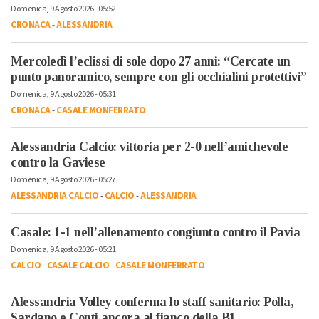
Domenica, 9 Agosto 2026 - 05:52
CRONACA
-
ALESSANDRIA
Mercoledì l’eclissi di sole dopo 27 anni: “Cercate un
punto panoramico, sempre con gli occhialini protettivi”
Domenica, 9 Agosto 2026 - 05:31
CRONACA
-
CASALE MONFERRATO
Alessandria Calcio: vittoria per 2-0 nell’amichevole
contro la Gaviese
Domenica, 9 Agosto 2026 - 05:27
ALESSANDRIA CALCIO
-
CALCIO
-
ALESSANDRIA
Casale: 1-1 nell’allenamento congiunto contro il Pavia
Domenica, 9 Agosto 2026 - 05:21
CALCIO
-
CASALE CALCIO
-
CASALE MONFERRATO
Alessandria Volley conferma lo staff sanitario: Polla,
Sardano e Conti ancora al fianco della B1