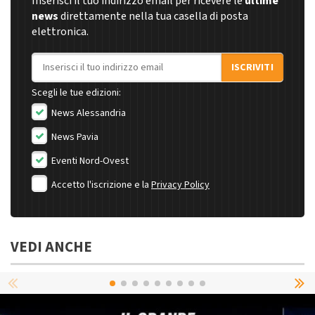
Inserisci il tuo indirizzo email per ricevere le
ultime
news
direttamente nella tua casella di posta
elettronica.
Indirizzo email
ISCRIVITI
Scegli le tue edizioni:
News Alessandria
News Pavia
Eventi Nord-Ovest
Accetto l'iscrizione e la
Privacy Policy
VEDI ANCHE