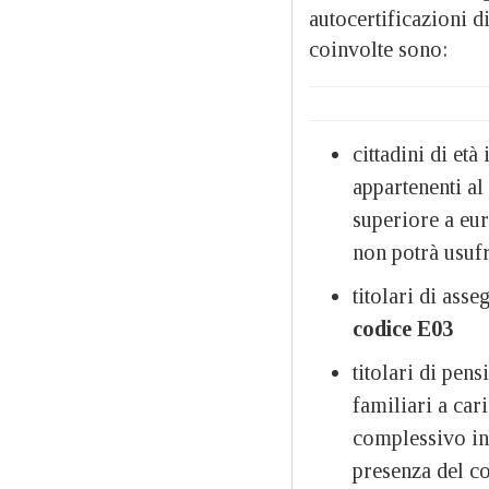
autocertificazioni di
coinvolte sono:
cittadini di età
appartenenti a
superiore a eu
non potrà usufr
titolari di ass
codice E03
titolari di pen
familiari a car
complessivo inf
presenza del co