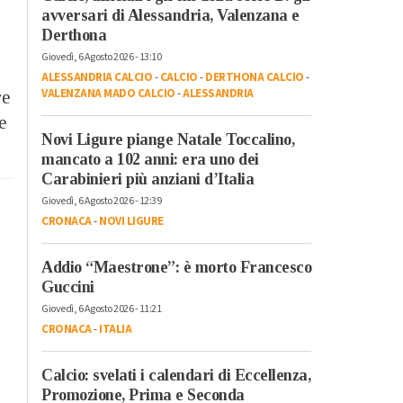
avversari di Alessandria, Valenzana e
Derthona
Giovedì, 6 Agosto 2026 - 13:10
ALESSANDRIA CALCIO
-
CALCIO
-
DERTHONA CALCIO
-
VALENZANA MADO CALCIO
-
ALESSANDRIA
re
e
Novi Ligure piange Natale Toccalino,
mancato a 102 anni: era uno dei
Carabinieri più anziani d’Italia
Giovedì, 6 Agosto 2026 - 12:39
CRONACA
-
NOVI LIGURE
Addio “Maestrone”: è morto Francesco
Guccini
Giovedì, 6 Agosto 2026 - 11:21
CRONACA
-
ITALIA
Calcio: svelati i calendari di Eccellenza,
Promozione, Prima e Seconda