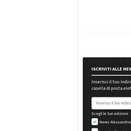
ISCRIVITI ALLE N
Inserisci il tuo indi
casella di posta ele
Indirizzo email
Scegli le tue edizioni:
News Alessandria