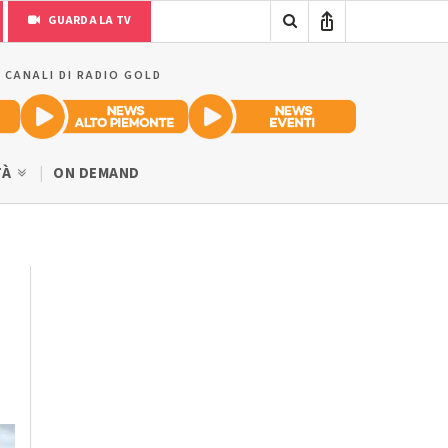
GUARDA LA TV
I CANALI DI RADIO GOLD
TÀ
ON DEMAND