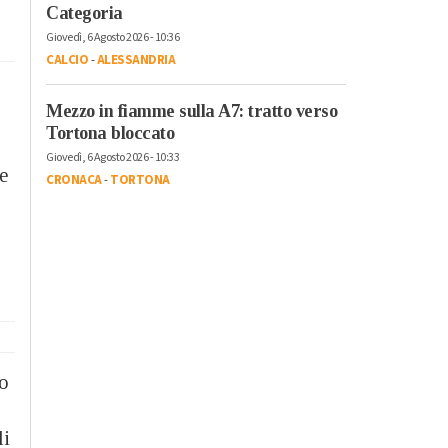
Categoria
Giovedì, 6 Agosto 2026 - 10:36
CALCIO
-
ALESSANDRIA
Mezzo in fiamme sulla A7: tratto verso
Tortona bloccato
Giovedì, 6 Agosto 2026 - 10:33
re
CRONACA
-
TORTONA
to
li