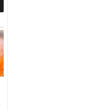
Martedì, 4 Agosto 2026 - 10:44
Lunedì, 3 Agosto 2026 - 07:27
Cronaca
-
Alessandria
Altri Sport
-
Cronaca
-
Sport
-
Alessandria
Alcune vie di
Si allarga la famiglia
Alessandria senza
dell’Alessandria
i
elettricità venerdì
Volley: nel team