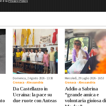
ne e la
Privacy Policy
Domenica, 2 Agosto 2026 - 13:38
Mercoledì, 29 Luglio 2026 - 16:53
Cronaca
-
Alessandria
Cronaca
-
Alessandria
Da Castellazzo in
Addio a Sabrina
Ucraina: la pace su
“grande amica e
ato
due ruote con Anteas
volontaria gioiosa d