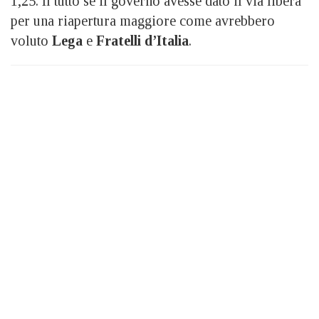
1,25. Il tutto se il governo avesse dato il via libera
per una riapertura maggiore come avrebbero
voluto
Lega
e
Fratelli d’Italia
.