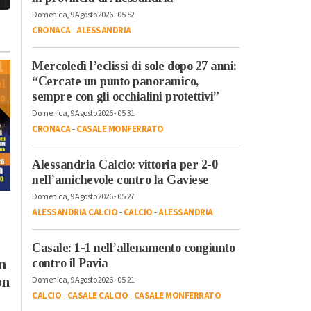
Domenica, 9 Agosto 2026 - 05:52
CRONACA
-
ALESSANDRIA
Mercoledì l’eclissi di sole dopo 27 anni:
“Cercate un punto panoramico,
sempre con gli occhialini protettivi”
Domenica, 9 Agosto 2026 - 05:31
CRONACA
-
CASALE MONFERRATO
Alessandria Calcio: vittoria per 2-0
nell’amichevole contro la Gaviese
Domenica, 9 Agosto 2026 - 05:27
Giovedì, 30 Luglio 2026 - 15:02
Mercoledì, 29 Luglio 2026 - 09:31
Cronaca
-
Alessandria
ALESSANDRIA CALCIO
-
CALCIO
-
ALESSANDRIA
Cronaca
-
Alessandria
-
Alto
La Fondazione Cral
Piemonte
-
Provincia di
Alessandria
-
Provincia di Pavi
aiuta la Croce Verde:
Casale: 1-1 nell’allenamento congiunto
Primi effetti taglio
contro il Pavia
n
contributo per la
accise sul gasolio.
on
nuova
Domenica, 9 Agosto 2026 - 05:21
Benzina stabile a
CALCIO
-
CASALE CALCIO
-
CASALE MONFERRATO
“autoambulanza 97”