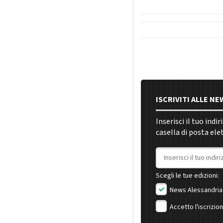
ISCRIVITI ALLE N
Inserisci il tuo indi
casella di posta ele
Indirizzo email
Scegli le tue edizioni:
News Alessandria
Accetto l'iscrizio