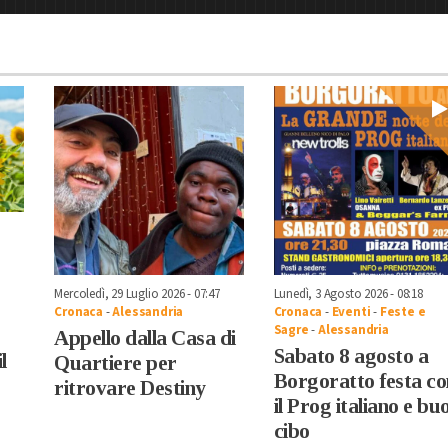
Mercoledì, 29 Luglio 2026 - 07:47
Lunedì, 3 Agosto 2026 - 08:18
Cronaca
-
Alessandria
Cronaca
-
Eventi
-
Feste e
Sagre
-
Alessandria
Appello dalla Casa di
Sabato 8 agosto a
l
Quartiere per
Borgoratto festa co
ritrovare Destiny
il Prog italiano e bu
cibo