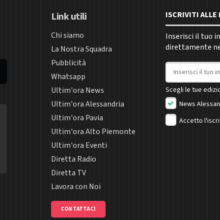
ISCRIVITI ALL
Link utili
Chi siamo
Inserisci il tuo 
direttamente nel
La Nostra Squadra
Pubblicità
Indirizzo email
Whatsapp
Ultim'ora News
Scegli le tue edizio
Ultim'ora Alessandria
News Alessan
Ultim'ora Pavia
Accetto l'iscr
Ultim'ora Alto Piemonte
Ultim'ora Eventi
Diretta Radio
Diretta TV
Lavora con Noi
CONTATTACI