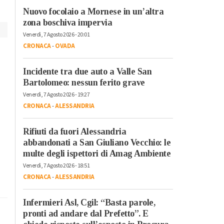
procedere insieme”
Nuovo focolaio a Mornese in un’altra
zona boschiva impervia
Venerdì, 7 Agosto 2026 - 20:01
CRONACA
-
OVADA
Incidente tra due auto a Valle San
Bartolomeo: nessun ferito grave
Venerdì, 7 Agosto 2026 - 19:27
CRONACA
-
ALESSANDRIA
Rifiuti da fuori Alessandria
abbandonati a San Giuliano Vecchio: le
multe degli ispettori di Amag Ambiente
Venerdì, 7 Agosto 2026 - 18:51
CRONACA
-
ALESSANDRIA
Infermieri Asl, Cgil: “Basta parole,
pronti ad andare dal Prefetto”. E