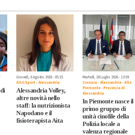
7
Giovedì, 6 Agosto 2026 - 05:15
Martedì, 28 Luglio 2026 - 13:09
Altri Sport
-
Alessandria
Cronaca
-
Alessandria
-
Alto
Piemonte
-
Provincia di
di
Alessandria Volley,
Alessandria
altre novità nello
In Piemonte nasce il
staff: la nutrizionista
primo gruppo di
Napodano e il
unità cinofile della
fisioterapista Aita
Polizia locale a
valenza regionale