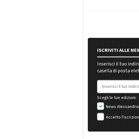
ISCRIVITI ALLE N
Inserisci il tuo indi
casella di posta ele
Indirizzo email
Scegli le tue edizioni:
News Alessandria
Accetto l'iscrizio