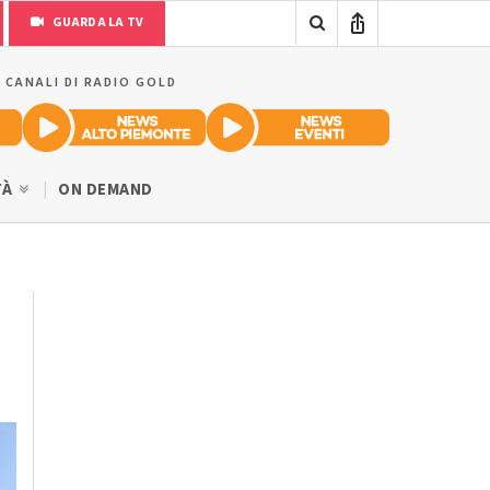
GUARDA LA TV
I CANALI DI RADIO GOLD
TÀ
ON DEMAND