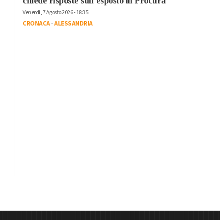
chiede risposte sull’esposto in Procura
Venerdì, 7 Agosto 2026 - 18:35
CRONACA
-
ALESSANDRIA