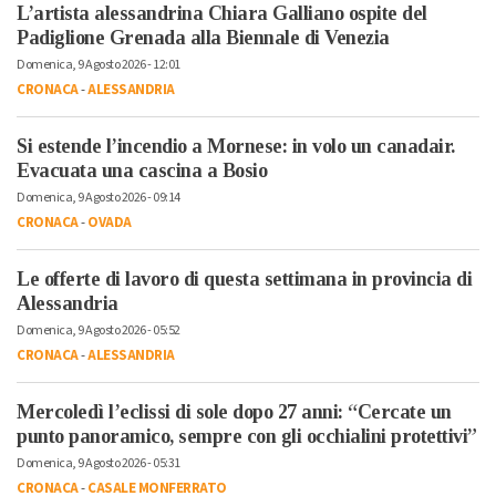
L’artista alessandrina Chiara Galliano ospite del
Padiglione Grenada alla Biennale di Venezia
Domenica, 9 Agosto 2026 - 12:01
CRONACA
-
ALESSANDRIA
Si estende l’incendio a Mornese: in volo un canadair.
Evacuata una cascina a Bosio
Domenica, 9 Agosto 2026 - 09:14
CRONACA
-
OVADA
Le offerte di lavoro di questa settimana in provincia di
Alessandria
Domenica, 9 Agosto 2026 - 05:52
CRONACA
-
ALESSANDRIA
Mercoledì l’eclissi di sole dopo 27 anni: “Cercate un
punto panoramico, sempre con gli occhialini protettivi”
Domenica, 9 Agosto 2026 - 05:31
CRONACA
-
CASALE MONFERRATO