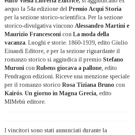
edito Viella Libreria Editrice,
si aggiudicano ex
aequo la 54a edizione del
Premio Acqui Storia
per la sezione storico-scientifica. Per la sezione
storico-divulgativa vincono
Alessandro Martini e
Maurizio Francesconi
con
La moda della
vacanza
. Luoghi e storie. 1860-1939, edito Giulio
Einaudi Editore, e per la sezione riguardante il
romanzo storico si aggiudica il premio
Stefano
Muroni
con
Rubens giocava a pallone
, edito
Pendragon edizioni. Riceve una menzione speciale
per il romanzo storico
Rosa Tiziana Bruno
con
Kairós
.
Un giorno in Magna Grecia
, edito
MIMebù editore.
I vincitori sono stati annunciati durante la