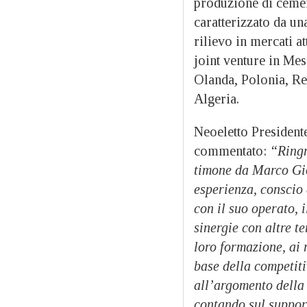
produzione di cement
caratterizzato da un
rilievo in mercati at
joint venture in Mes
Olanda, Polonia, Re
Algeria.
Neoeletto President
commentato:
“Ringr
timone da Marco Gio
esperienza, conscio 
con il suo operato, 
sinergie con altre te
loro formazione, ai 
base della competiti
all’argomento della
contando sul suppor