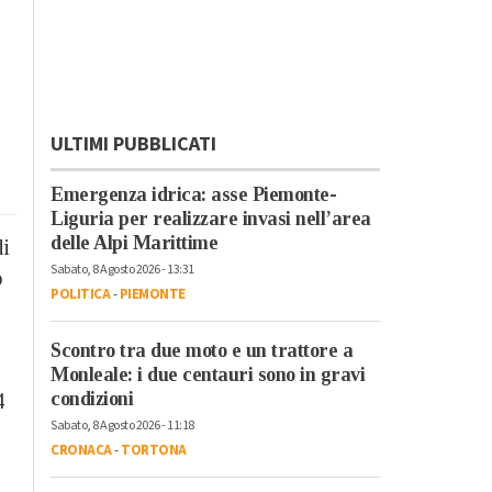
ULTIMI PUBBLICATI
Emergenza idrica: asse Piemonte-
Liguria per realizzare invasi nell’area
delle Alpi Marittime
di
Sabato, 8 Agosto 2026 - 13:31
o
POLITICA
-
PIEMONTE
Scontro tra due moto e un trattore a
Monleale: i due centauri sono in gravi
condizioni
4
Sabato, 8 Agosto 2026 - 11:18
CRONACA
-
TORTONA