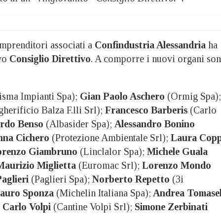
mprenditori associati a
Confindustria Alessandria
ha
ovo
Consiglio Direttivo
. A comporre i nuovi organi so
isma Impianti Spa);
Gian Paolo Aschero
(Ormig Spa);
herificio Balza F.lli Srl);
Francesco Barberis
(Carlo
ardo Benso
(Albasider Spa);
Alessandro Bonino
nna Cichero
(Protezione Ambientale Srl);
Laura Cop
orenzo Giambruno
(Linclalor Spa);
Michele Guala
Maurizio Miglietta
(Euromac Srl);
Lorenzo Mondo
aglieri
(Paglieri Spa);
Norberto Repetto
(3i
auro Sponza
(Michelin Italiana Spa);
Andrea Tomasel
;
Carlo Volpi
(Cantine Volpi Srl);
Simone Zerbinati