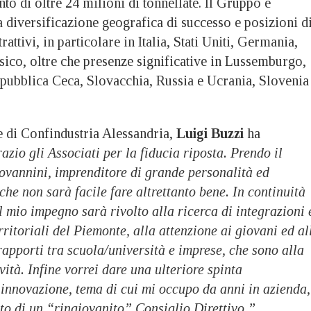
o di oltre 24 milioni di tonnellate. Il Gruppo è
a diversificazione geografica di successo e posizioni d
trattivi, in particolare in Italia, Stati Uniti, Germania,
sico, oltre che presenze significative in Lussemburgo,
pubblica Ceca, Slovacchia, Russia e Ucrania, Slovenia
e di Confindustria Alessandria,
Luigi Buzzi
ha
azio gli Associati per la fiducia riposta. Prendo il
vannini, imprenditore di grande personalità ed
che non sarà facile fare altrettanto bene. In continuità
il mio impegno sarà rivolto alla ricerca di integrazioni 
rritoriali del Piemonte, alla attenzione ai giovani ed al
rapporti tra scuola/università e imprese, che sono alla
vità. Infine vorrei dare una ulteriore spinta
 innovazione, tema di cui mi occupo da anni in azienda,
to di un “ringiovanito” Consiglio Direttivo.”.