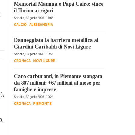
Memorial Mamma e Papà Cairo: vince
il Torino ai rigori
i
Sabato, 8 Agosto 2026 - 11:05
CALCIO
-
ALESSANDRIA
Danneggiata la barriera metallica ai
Giardini Garibaldi di Novi Ligure
Sabato, 8 Agosto 2026 - 10:53
CRONACA
-
NOVI LIGURE
Caro carburanti, in Piemonte stangata
da 807 milioni: +67 milioni al mese per
famiglie e imprese
),
Sabato, 8 Agosto 2026 - 10:24
CRONACA
-
PIEMONTE
a,