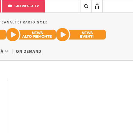
GUARDA LA TV
I CANALI DI RADIO GOLD
TÀ
ON DEMAND