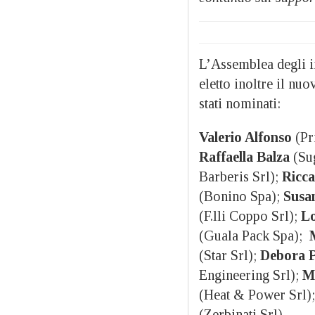
L’Assemblea degli i
eletto inoltre il nu
stati nominati:
Valerio Alfonso
(Pr
Raffaella Balza
(Sug
Barberis Srl);
Ricc
(Bonino Spa);
Susa
(F.lli Coppo Srl);
L
(Guala Pack Spa);
(Star Srl);
Debora P
Engineering Srl);
M
(Heat & Power Srl)
(Zerbinati Srl).