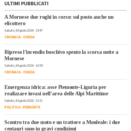
ULTIMI PUBBLICATI
A Mornese due roghi in corso: sul posto anche un
elicottero
Sabato, 8 Agosto 2026 - 19:47
CRONACA
-
OVADA
Ripreso l’incendio boschivo spento la scorsa notte a
Mornese
Sabato, 8 Agosto 2026 - 16:59
CRONACA
-
OVADA
Emergenza idrica: asse Piemonte-Liguria per
realizzare invasi nell’area delle Alpi Marittime
Sabato, 8 Agosto 2026 - 13:31
POLITICA
-
PIEMONTE
Scontro tra due moto e un trattore a Monleale: i due
centauri sono in gravi condizioni