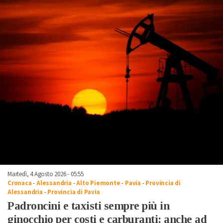
Martedì, 4 Agosto 2026 - 05:55
Cronaca
-
Alessandria
-
Alto Piemonte
-
Pavia
-
Provincia di
Alessandria
-
Provincia di Pavia
Padroncini e taxisti sempre più in
ginocchio per costi e carburanti: anche ad