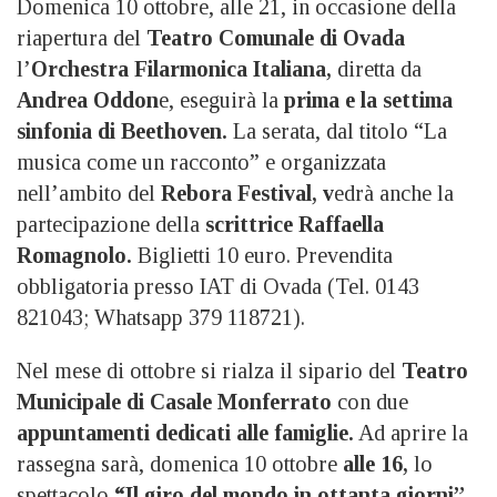
Domenica 10 ottobre, alle 21, in occasione della
riapertura del
Teatro Comunale di Ovada
l’
Orchestra Filarmonica Italiana,
diretta da
Andrea Oddon
e, eseguirà la
prima e la settima
sinfonia di Beethoven.
La serata, dal titolo “La
musica come un racconto” e organizzata
nell’ambito del
Rebora Festival, v
edrà anche la
partecipazione della
scrittrice Raffaella
Romagnolo.
Biglietti 10 euro. Prevendita
obbligatoria presso IAT di Ovada (Tel. 0143
821043; Whatsapp 379 118721).
Nel mese di ottobre si rialza il sipario del
Teatro
Municipale di Casale Monferrato
con due
appuntamenti dedicati alle famiglie.
Ad aprire la
rassegna sarà, domenica 10 ottobre
alle 16,
lo
spettacolo
“Il giro del mondo in ottanta giorni”,