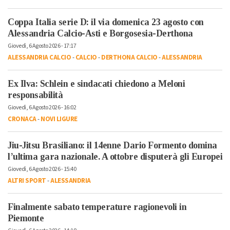
Coppa Italia serie D: il via domenica 23 agosto con
Alessandria Calcio-Asti e Borgosesia-Derthona
Giovedì, 6 Agosto 2026 - 17:17
ALESSANDRIA CALCIO
-
CALCIO
-
DERTHONA CALCIO
-
ALESSANDRIA
Ex Ilva: Schlein e sindacati chiedono a Meloni
responsabilità
Giovedì, 6 Agosto 2026 - 16:02
CRONACA
-
NOVI LIGURE
Jiu-Jitsu Brasiliano: il 14enne Dario Formento domina
l’ultima gara nazionale. A ottobre disputerà gli Europei
Giovedì, 6 Agosto 2026 - 15:40
ALTRI SPORT
-
ALESSANDRIA
Finalmente sabato temperature ragionevoli in
Piemonte