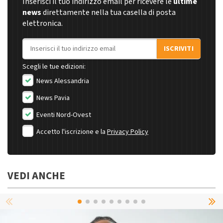
Inserisci il tuo indirizzo email per ricevere le
ultime
news
direttamente nella tua casella di posta
elettronica.
Indirizzo email
ISCRIVITI
Scegli le tue edizioni:
News Alessandria
News Pavia
Eventi Nord-Ovest
Accetto l'iscrizione e la
Privacy Policy
VEDI ANCHE