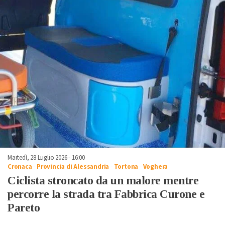
Martedì, 28 Luglio 2026 - 16:00
Cronaca
-
Provincia di Alessandria
-
Tortona
-
Voghera
Ciclista stroncato da un malore mentre
percorre la strada tra Fabbrica Curone e
Pareto