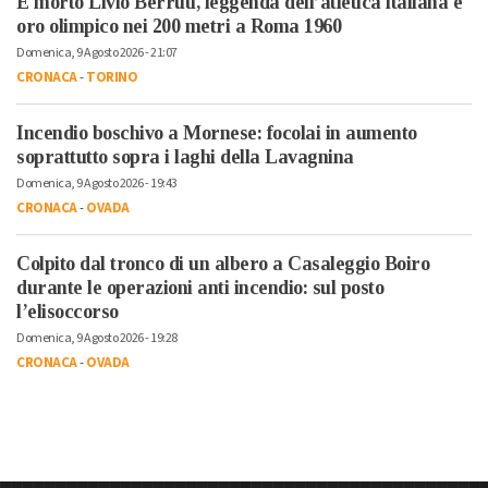
È morto Livio Berruti, leggenda dell’atletica italiana e
oro olimpico nei 200 metri a Roma 1960
Domenica, 9 Agosto 2026 - 21:07
CRONACA
-
TORINO
Incendio boschivo a Mornese: focolai in aumento
soprattutto sopra i laghi della Lavagnina
Domenica, 9 Agosto 2026 - 19:43
CRONACA
-
OVADA
Colpito dal tronco di un albero a Casaleggio Boiro
durante le operazioni anti incendio: sul posto
l’elisoccorso
Domenica, 9 Agosto 2026 - 19:28
CRONACA
-
OVADA