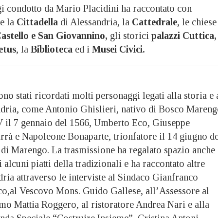
 condotto da Mario Placidini ha raccontato con
te la
Cittadella
di Alessandria, la
Cattedrale
, le chiese
astello e San Giovannino,
gli storici
palazzi Cuttica,
etus
, la
Biblioteca
ed i
Musei Civici.
no stati ricordati molti personaggi legati alla storia e 
andria, come Antonio Ghislieri, nativo di Bosco Mareng
V il 7 gennaio del 1566, Umberto Eco, Giuseppe
rrà e Napoleone Bonaparte, trionfatore il 14 giugno de
a di Marengo. La trasmissione ha regalato spazio anche
 alcuni piatti della tradizionali e ha raccontato altre
dria attraverso le interviste al Sindaco Gianfranco
sco,al Vescovo Mons. Guido Gallese, all’Assessore al
 Mattia Roggero, al ristoratore Andrea Nari e alla
nda Speciale “Costruire Insieme”, Cristina Antoni.