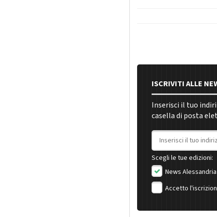
ISCRIVITI ALLE N
Inserisci il tuo indi
casella di posta ele
Indirizzo email
Scegli le tue edizioni:
News Alessandria
Accetto l'iscrizio