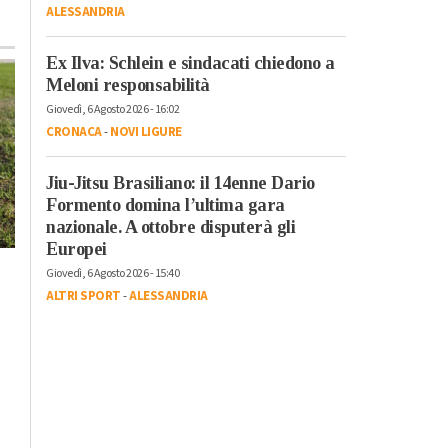
ALESSANDRIA
Ex Ilva: Schlein e sindacati chiedono a
Meloni responsabilità
Giovedì, 6 Agosto 2026 - 16:02
CRONACA
-
NOVI LIGURE
Jiu-Jitsu Brasiliano: il 14enne Dario
Formento domina l’ultima gara
nazionale. A ottobre disputerà gli
Europei
Domenica, 2 Agosto 2026 - 13:38
Mercoledì, 29 Luglio 2026 - 13:38
Giovedì, 6 Agosto 2026 - 15:40
a
Cronaca
-
Alessandria
Cronaca
-
Alessandria
-
Alto
ALTRI SPORT
-
ALESSANDRIA
Piemonte
-
Provincia di
Da Castellazzo in
Alessandria
Ucraina: la pace su
Temperature bollent
due ruote con Anteas
domani e venerdì:
“forte disagio”
nell’Alessandrino