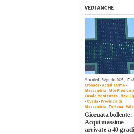
VEDI ANCHE
Mercoledì, 5 Agosto 2026 - 17:43
Cronaca
-
Acqui Terme
-
Alessandria
-
Alto Piemont
Casale Monferrato
-
Novi Li
-
Ovada
-
Provincia di
Alessandria
-
Tortona
-
Vale
Giornata bollente:
Acqui massime
arrivate a 40 gradi