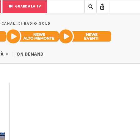
GUARDA LA TV
I CANALI DI RADIO GOLD
TÀ
ON DEMAND