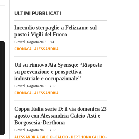
ULTIMI PUBBLICATI
Incendio sterpaglie a Felizzano: sul
posto i Vigili del Fuoco
Giovedì, 6 Agosto 2026 - 18:41
CRONACA
-
ALESSANDRIA
Uil su rinnovo Aia Syensqo: “Risposte
su prevenzione e prospettiva
industriale e occupazionale”
Giovedì, 6 Agosto 2026 - 17:17
CRONACA
-
ALESSANDRIA
Coppa Italia serie D: il via domenica 23
agosto con Alessandria Calcio-Asti e
Borgosesia-Derthona
Giovedì, 6 Agosto 2026 - 17:17
ALESSANDRIA CALCIO
-
CALCIO
-
DERTHONA CALCIO
-