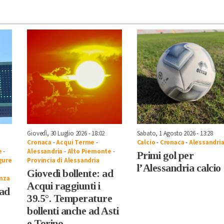
Giovedì, 30 Luglio 2026 - 18:02
Sabato, 1 Agosto 2026 - 13:28
Cronaca
-
Acqui Terme
-
Calcio
-
Cronaca
-
Alessandri
e
-
Alessandria
-
Alto Piemonte
-
Primi gol per
gure
Provincia di Alessandria
l’Alessandria calcio
Giovedì bollente: ad
nza
Acqui raggiunti i
 ad
39.5°. Temperature
bollenti anche ad Asti
e Torino