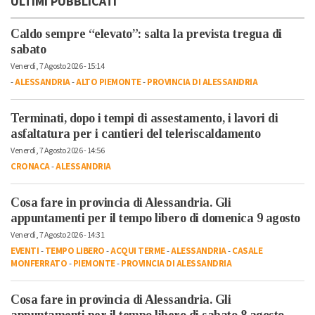
ULTIMI PUBBLICATI
Caldo sempre “elevato”: salta la prevista tregua di
sabato
Venerdì, 7 Agosto 2026 - 15:14
-
ALESSANDRIA
-
ALTO PIEMONTE
-
PROVINCIA DI ALESSANDRIA
Terminati, dopo i tempi di assestamento, i lavori di
asfaltatura per i cantieri del teleriscaldamento
Venerdì, 7 Agosto 2026 - 14:56
CRONACA
-
ALESSANDRIA
Cosa fare in provincia di Alessandria. Gli
appuntamenti per il tempo libero di domenica 9 agosto
Venerdì, 7 Agosto 2026 - 14:31
EVENTI
-
TEMPO LIBERO
-
ACQUI TERME
-
ALESSANDRIA
-
CASALE
MONFERRATO
-
PIEMONTE
-
PROVINCIA DI ALESSANDRIA
Cosa fare in provincia di Alessandria. Gli
appuntamenti per il tempo libero di sabato 8 agosto