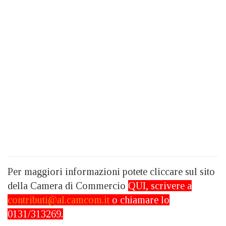
Per maggiori informazioni potete cliccare sul sito
della Camera di Commercio
QUI
, scrivere a
contributi@al.camcom.it
o chiamare lo
0131/313269.