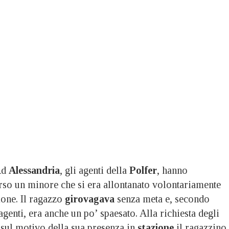
Ad
Alessandria
, gli agenti della
Polfer
, hanno
orso un minore che si era allontanato volontariamente
ione. Il ragazzo
girovagava
senza meta e, secondo
agenti, era anche un po’ spaesato. Alla richiesta degli
 sul motivo della sua presenza in
stazione
il ragazzino