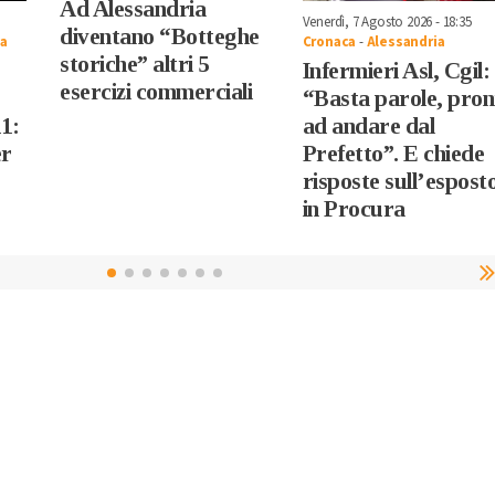
Ad Alessandria
Venerdì, 7 Agosto 2026 - 18:35
diventano “Botteghe
ia
Cronaca
-
Alessandria
storiche” altri 5
Infermieri Asl, Cgil:
esercizi commerciali
“Basta parole, pron
A1:
ad andare dal
er
Prefetto”. E chiede
risposte sull’espost
in Procura