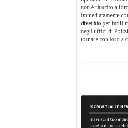
non è riuscito a for
immediatamente conta
diverbio
per futili 
negli uffici di Poliz
tornare con loro a c
ISCRIVITI ALLE N
Inserisci il tuo indi
casella di posta ele