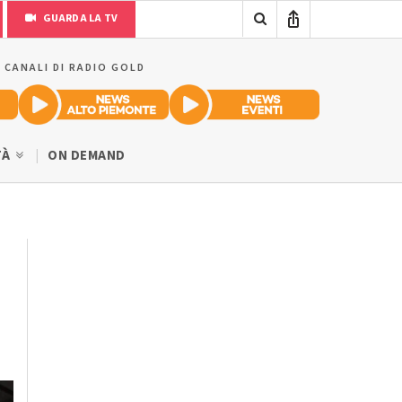
GUARDA LA TV
I CANALI DI RADIO GOLD
TÀ
ON DEMAND