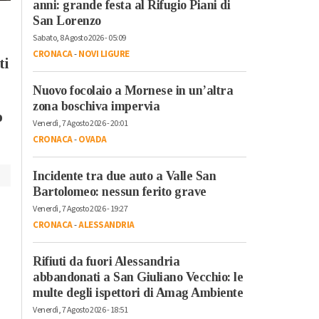
Cronaca
-
Sport
-
Alessandria
anni: grande festa al Rifugio Piani di
Mercoledì, 29 Luglio 2026 - 07:47
Addio a Franco
San Lorenzo
Cronaca
-
Alessandria
Baresi: leggenda del
Sabato, 8 Agosto 2026 - 05:09
Appello dalla Casa di
Milan e della
CRONACA
-
NOVI LIGURE
ti
Quartiere per
Nazionale, eterno
ritrovare Destiny
esempio dei valori
Nuovo focolaio a Mornese in un’altra
zona boschiva impervia
dello sport
o
Venerdì, 7 Agosto 2026 - 20:01
CRONACA
-
OVADA
Incidente tra due auto a Valle San
Bartolomeo: nessun ferito grave
Venerdì, 7 Agosto 2026 - 19:27
CRONACA
-
ALESSANDRIA
Rifiuti da fuori Alessandria
abbandonati a San Giuliano Vecchio: le
multe degli ispettori di Amag Ambiente
Venerdì, 7 Agosto 2026 - 18:51