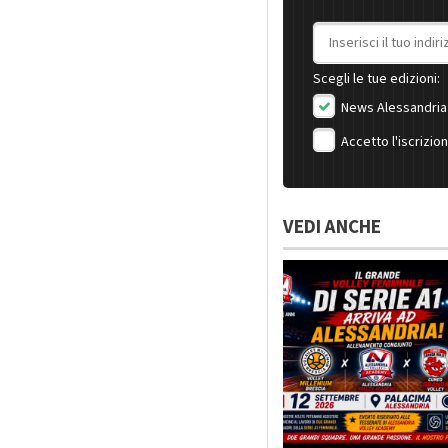
Indirizzo email
Scegli le tue edizioni:
News Alessandria
Accetto l'iscrizio
VEDI ANCHE