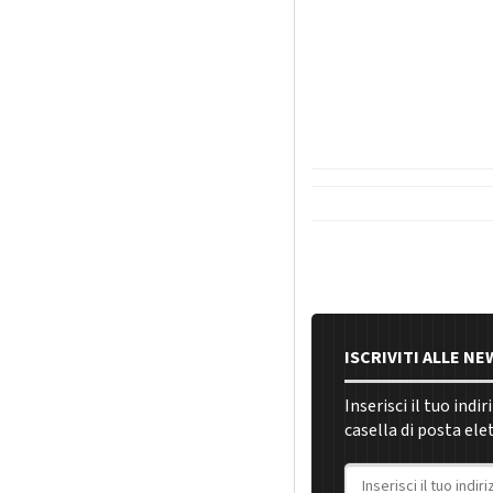
ISCRIVITI ALLE N
Inserisci il tuo indi
casella di posta ele
Indirizzo email