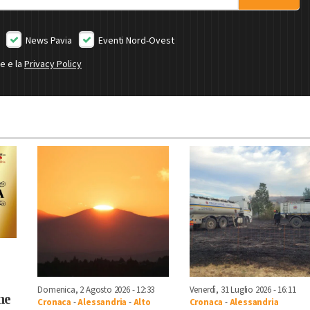
News Pavia
Eventi Nord-Ovest
ne e la
Privacy Policy
Domenica, 2 Agosto 2026 - 12:33
Venerdì, 31 Luglio 2026 - 16:11
he
Cronaca
-
Alessandria
-
Alto
Cronaca
-
Alessandria