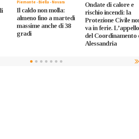
Piemonte
-
Biella
-
Novara
Ondate di calore e
Il caldo non molla:
li
rischio incendi: la
almeno fino a martedì
Protezione Civile no
massime anche di 38
va in ferie. L’appell
gradi
del Coordinamento 
Alessandria