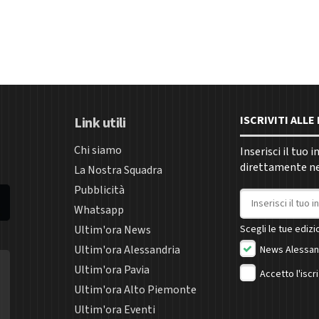
ISCRIVITI ALL
Link utili
Chi siamo
Inserisci il tuo 
direttamente nel
La Nostra Squadra
Pubblicità
Indirizzo email
Whatsapp
Ultim'ora News
Scegli le tue edizio
Ultim'ora Alessandria
News Alessan
Ultim'ora Pavia
Accetto l'iscr
Ultim'ora Alto Piemonte
Ultim'ora Eventi