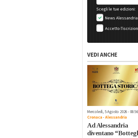
Scegli le tue edizioni:
News Alessandria
Accetto l'iscrizio
VEDI ANCHE
Mercoledì, 5 Agosto 2026 - 08:56
Cronaca
-
Alessandria
Ad Alessandria
diventano “Botteg