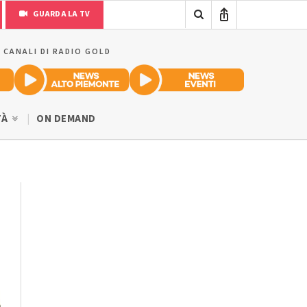
GUARDA LA TV
I CANALI DI RADIO GOLD
TÀ
ON DEMAND