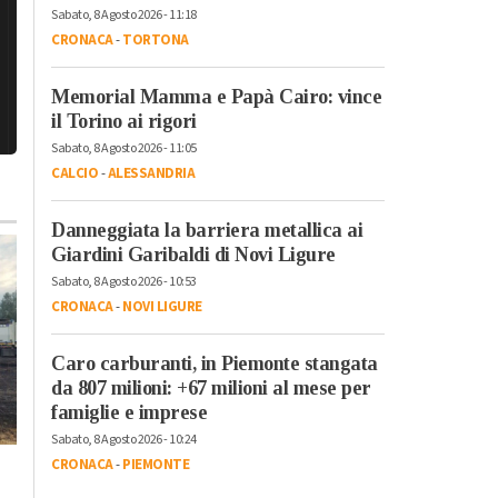
Sabato, 8 Agosto 2026 - 11:18
CRONACA
-
TORTONA
Memorial Mamma e Papà Cairo: vince
il Torino ai rigori
Sabato, 8 Agosto 2026 - 11:05
CALCIO
-
ALESSANDRIA
Danneggiata la barriera metallica ai
Giardini Garibaldi di Novi Ligure
Sabato, 8 Agosto 2026 - 10:53
CRONACA
-
NOVI LIGURE
Caro carburanti, in Piemonte stangata
da 807 milioni: +67 milioni al mese per
Martedì, 28 Luglio 2026 - 05:34
famiglie e imprese
Cronaca
-
Alessandria
-
Provincia di Alessandria
Sabato, 8 Agosto 2026 - 10:24
Indice sport
CRONACA
-
PIEMONTE
Lunedì, 3 Agosto 2026 - 10:04
Cronaca
-
Alessandria
Sole24ore: