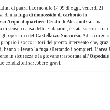
i di paura intorno alle 14.09 di oggi, venerdì 21
sa di una
fuga di monossido di carbonio
in
rso Acqui
al
quartiere Cristo
di
Alessandria
. Una
 di sensi a causa delle esalazioni, è stata soccorsa dai
agli operatori del
Castellazzo Soccorso
. Ad accorgers
i proprio i soccorritori del pronto intervento che, graz
i, hanno rilevato la fuga allertando i pompieri. L’area 
nte in sicurezza e la giovane trasportata all’
Ospedale
sue condizioni sarebbero gravi.