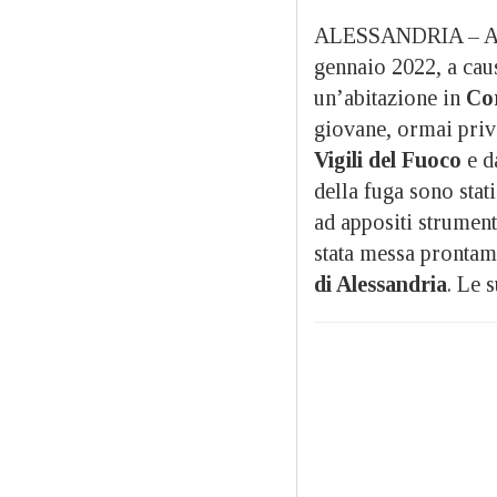
ALESSANDRIA – Attim
gennaio 2022, a cau
un’abitazione in
Co
giovane, ormai priva
Vigili del Fuoco
e d
della fuga sono stat
ad appositi strument
stata messa prontame
di Alessandria
. Le 