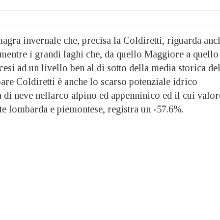
gra invernale che, precisa la Coldiretti, riguarda anc
 mentre i grandi laghi che, da quello Maggiore a quello
si ad un livello ben al di sotto della media storica de
re Coldiretti è anche lo scarso potenziale idrico
 di neve nellarco alpino ed appenninico ed il cui valor
rte lombarda e piemontese, registra un -57.6%.