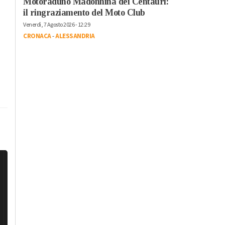
Motoraduno Madonnina dei Centauri:
il ringraziamento del Moto Club
Venerdì, 7 Agosto 2026 - 12:29
CRONACA
-
ALESSANDRIA