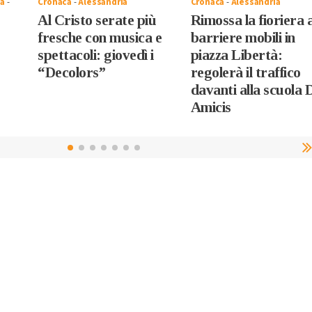
la
-
Cronaca
-
Alessandria
Cronaca
-
Alessandria
Al Cristo serate più
Rimossa la fioriera 
fresche con musica e
barriere mobili in
spettacoli: giovedì i
piazza Libertà:
“Decolors”
regolerà il traffico
davanti alla scuola 
Amicis