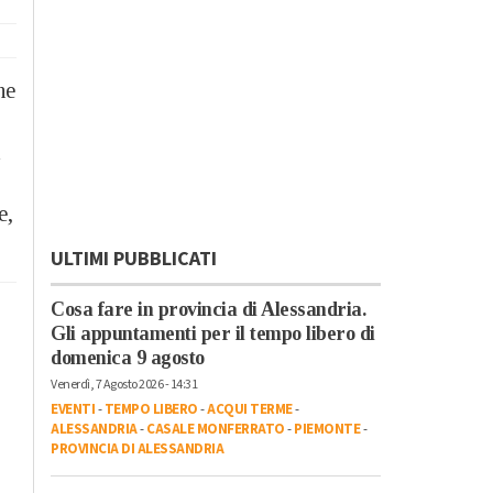
he
l
e,
ULTIMI PUBBLICATI
Cosa fare in provincia di Alessandria.
Gli appuntamenti per il tempo libero di
domenica 9 agosto
Venerdì, 7 Agosto 2026 - 14:31
EVENTI
-
TEMPO LIBERO
-
ACQUI TERME
-
ALESSANDRIA
-
CASALE MONFERRATO
-
PIEMONTE
-
PROVINCIA DI ALESSANDRIA