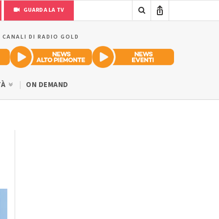
GUARDA LA TV
I CANALI DI RADIO GOLD
TÀ
ON DEMAND