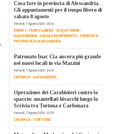
Cosa fare in provincia di Alessandria.
Gli appuntamenti per il tempo libero di
sabato 8 agosto
Venerdì, 7 Agosto 2026 - 14:30
EVENTI
-
TEMPO LIBERO
-
ACQUI TERME
-
ALESSANDRIA
-
CASALE MONFERRATO
-
PIEMONTE
-
PROVINCIA DI ALESSANDRIA
e
Patronato Inac Cia ancora più grande
nei nuovi locali in via Mazzini
Venerdì, 7 Agosto 2026 - 14:26
CRONACA
-
ALESSANDRIA
Operazione dei Carabinieri contro lo
spaccio: smantellati bivacchi lungo lo
Scrivia tra Tortona e Carbonara
Venerdì, 7 Agosto 2026 - 13:59
CRONACA
-
TORTONA