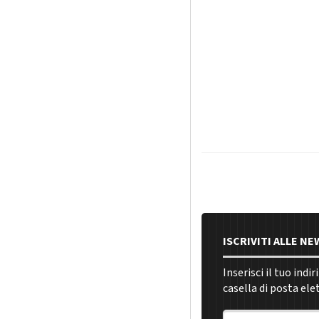
ISCRIVITI ALLE N
Inserisci il tuo indi
casella di posta ele
Indirizzo email