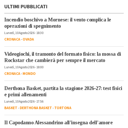
ULTIMI PUBBLICATI
Incendio boschivo a Mornese: il vento complica le
operazioni di spegnimento
Lunedì, 10 Agosto 2026 - 18:30
CRONACA
-
OVADA
Videogiochi, il tramonto del formato fisico: la mossa di
Rockstar che cambierà per sempre il mercato
Lunedì, 10 Agosto 2026 - 18:00
CRONACA
-
MONDO
Derthona Basket, partita la stagione 2026-27: test fisici
e primi allenamenti
Lunedì, 10 Agosto 2026 - 17:56
BASKET
-
DERTHONA BASKET
-
TORTONA
Il Capodanno Alessandrino all’insegna dell’amore