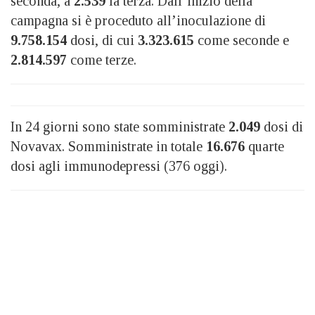
seconda, a
2.539
la terza. Dall’inizio della
campagna si è proceduto all’inoculazione di
9.758.154
dosi, di cui
3.323.615
come seconde e
2.814.597
come terze.
In 24 giorni sono state somministrate
2.049
dosi di
Novavax. Somministrate in totale
16.676
quarte
dosi agli immunodepressi (376 oggi).