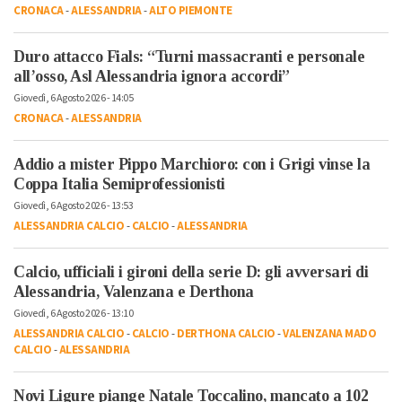
CRONACA
-
ALESSANDRIA
-
ALTO PIEMONTE
Duro attacco Fials: “Turni massacranti e personale
all’osso, Asl Alessandria ignora accordi”
Giovedì, 6 Agosto 2026 - 14:05
CRONACA
-
ALESSANDRIA
Addio a mister Pippo Marchioro: con i Grigi vinse la
Coppa Italia Semiprofessionisti
Giovedì, 6 Agosto 2026 - 13:53
ALESSANDRIA CALCIO
-
CALCIO
-
ALESSANDRIA
Calcio, ufficiali i gironi della serie D: gli avversari di
Alessandria, Valenzana e Derthona
Giovedì, 6 Agosto 2026 - 13:10
ALESSANDRIA CALCIO
-
CALCIO
-
DERTHONA CALCIO
-
VALENZANA MADO
CALCIO
-
ALESSANDRIA
Novi Ligure piange Natale Toccalino, mancato a 102