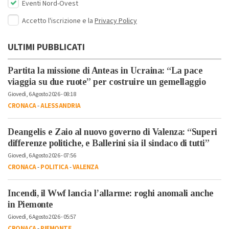
Eventi Nord-Ovest
Accetto l'iscrizione e la
Privacy Policy
ULTIMI PUBBLICATI
Partita la missione di Anteas in Ucraina: “La pace
viaggia su due ruote” per costruire un gemellaggio
Giovedì, 6 Agosto 2026 - 08:18
CRONACA
-
ALESSANDRIA
Deangelis e Zaio al nuovo governo di Valenza: “Superi
differenze politiche, e Ballerini sia il sindaco di tutti”
Giovedì, 6 Agosto 2026 - 07:56
CRONACA
-
POLITICA
-
VALENZA
Incendi, il Wwf lancia l’allarme: roghi anomali anche
in Piemonte
Giovedì, 6 Agosto 2026 - 05:57
CRONACA
-
PIEMONTE