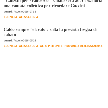
“Canzoni per Francesco”: sabato sera ad Alessandria
una cantata collettiva per ricordare Guccini
Venerdì, 7 Agosto 2026 - 17:35
CRONACA
-
ALESSANDRIA
Caldo sempre “elevato”: salta la prevista tregua di
sabato
Venerdì, 7 Agosto 2026 - 15:14
CRONACA
-
ALESSANDRIA
-
ALTO PIEMONTE
-
PROVINCIA DI ALESSANDRIA