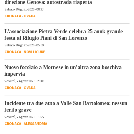
direzione Genova: autostrada riaperta
Sabato, 8 Agosto 2026 - 08:33
CRONACA
-
OVADA
L’associazione Pietra Verde celebra 25 anni: grande
festa al Rifugio Piani di San Lorenzo
Sabato, 8 Agosto 2026 - 05:09
CRONACA
-
NOVI LIGURE
Nuovo focolaio a Mornese in un’altra zona boschiva
impervia
Venerdì, 7 Agosto 2026 - 20:01
CRONACA
-
OVADA
Incidente tra due auto a Valle San Bartolomeo: nessun
ferito grave
Venerdì, 7 Agosto 2026 - 19:27
CRONACA
-
ALESSANDRIA