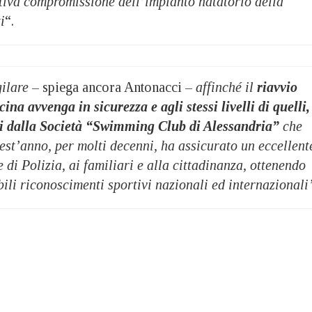
itiva compromissione dell’impianto natatorio della
i
“.
ilare
– spiega ancora Antonacci –
affinché il
riavvio
scina avvenga in sicurezza e
agli stessi livelli di quelli,
iti dalla Società “Swimming Club di
Alessandria”
che
est’anno, per molti decenni, ha assicurato un
eccellent
 di Polizia, ai familiari e alla cittadinanza, ottenendo
bili riconoscimenti sportivi nazionali ed internazionali