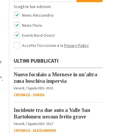
Scegli le tue edizioni:
News Alessandria
News Pavia
Eventi Nord-Ovest
Accetto l'iscrizione e la
Privacy Policy
ULTIMI PUBBLICATI
e
Nuovo focolaio a Mornese in un’altra
”
.
zona boschiva impervia
Venerdì, 7 Agosto 2026 - 20:01
CRONACA
-
OVADA
Incidente tra due auto a Valle San
Bartolomeo: nessun ferito grave
Venerdì, 7 Agosto 2026 - 19:27
CRONACA
-
ALESSANDRIA