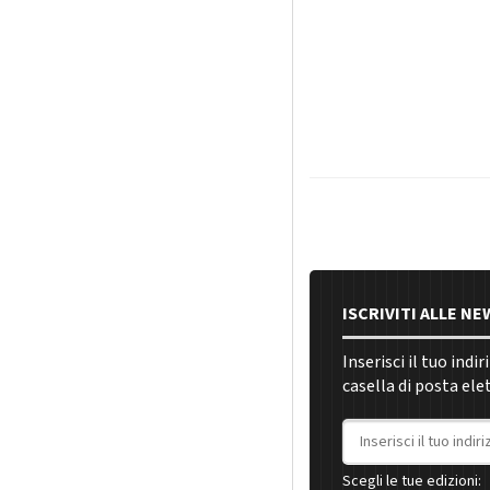
ISCRIVITI ALLE N
Inserisci il tuo indi
casella di posta ele
Indirizzo email
Scegli le tue edizioni: