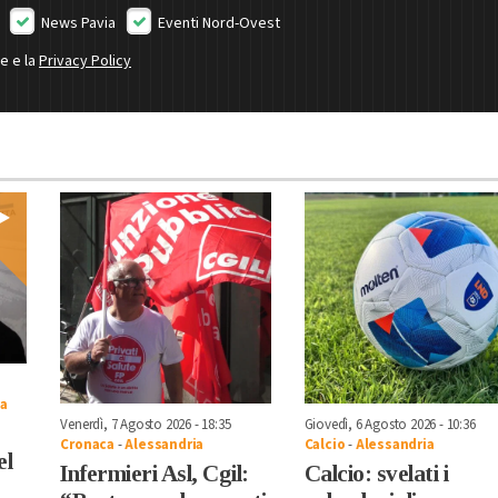
News Pavia
Eventi Nord-Ovest
ne e la
Privacy Policy
ia
Venerdì, 7 Agosto 2026 - 18:35
Giovedì, 6 Agosto 2026 - 10:36
Cronaca
-
Alessandria
Calcio
-
Alessandria
el
Infermieri Asl, Cgil:
Calcio: svelati i