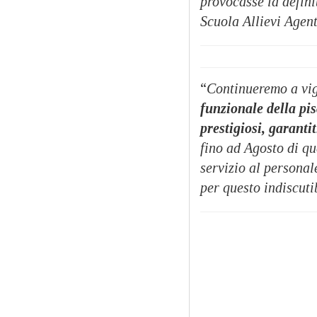
provocasse
la defin
Scuola Allievi Agent
“
Continueremo a vig
funzionale della pi
prestigiosi, garant
fino ad Agosto di qu
servizio al personale
per
questo indiscuti