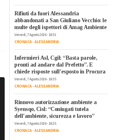
Rifiuti da fuori Alessandria
abbandonati a San Giuliano Vecchio: le
multe degli ispettori di Amag Ambiente
Venerdì, 7 Agosto 2026 - 18:51
CRONACA
-
ALESSANDRIA
Infermieri Asl, Cgil: “Basta parole,
pronti ad andare dal Prefetto”. E
chiede risposte sull’esposto in Procura
Venerdì, 7 Agosto 2026 - 18:35
CRONACA
-
ALESSANDRIA
Rinnovo autorizzazione ambiente a
Syensqo, Cisl: “Coniugati tutela
dell’ambiente, sicurezza e lavoro”
Venerdì, 7 Agosto 2026 - 18:25
CRONACA
-
ALESSANDRIA