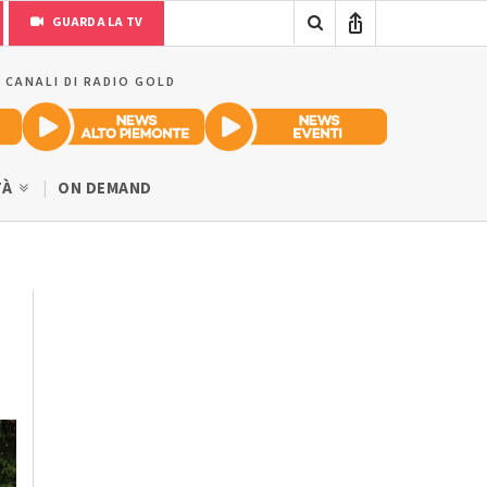
GUARDA LA TV
I CANALI DI RADIO GOLD
TÀ
ON DEMAND