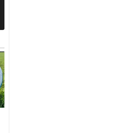
Giovedì, 30 Luglio 2026 - 17:46
Cronaca
-
Alessandria
Martedì, 4 Agosto 2026 - 05:59
Sicurezza estiva:
Cronaca
-
Alessandria
contro degrado e
“Tanti migranti
situazioni moleste pi