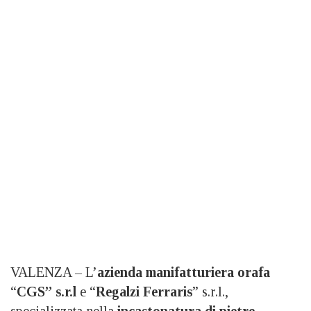
VALENZA – L’
azienda manifatturiera orafa
“
CGS” s.r.l
e “
Regalzi Ferraris
” s.r.l.,