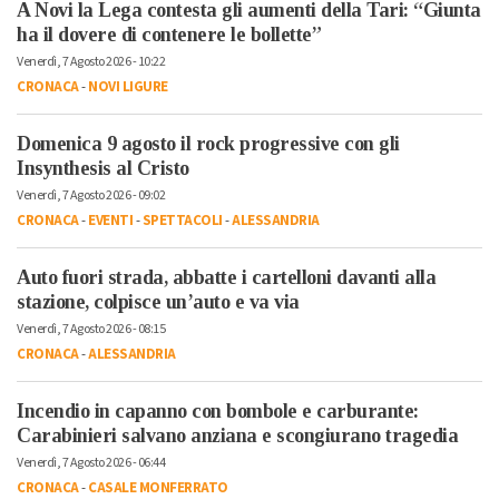
A Novi la Lega contesta gli aumenti della Tari: “Giunta
ha il dovere di contenere le bollette”
Venerdì, 7 Agosto 2026 - 10:22
CRONACA
-
NOVI LIGURE
Domenica 9 agosto il rock progressive con gli
Insynthesis al Cristo
Venerdì, 7 Agosto 2026 - 09:02
CRONACA
-
EVENTI
-
SPETTACOLI
-
ALESSANDRIA
Auto fuori strada, abbatte i cartelloni davanti alla
stazione, colpisce un’auto e va via
Venerdì, 7 Agosto 2026 - 08:15
CRONACA
-
ALESSANDRIA
Incendio in capanno con bombole e carburante:
Carabinieri salvano anziana e scongiurano tragedia
Venerdì, 7 Agosto 2026 - 06:44
CRONACA
-
CASALE MONFERRATO