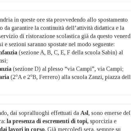
ndria in queste ore sta provvedendo allo spostamento
 da garantire la continuità dell’attività didattica e la
servizio di ristorazione scolastica già da questo venerd
si e sezioni saranno spostate nel modo seguente:
infanzia
(sezione A, B, C, E, F della scuola Sabin) al
nsi;
anzia
(sezione D) al plesso “via Campi”, via Campi;
aria
(2°A e 2°B, Ferrero) alla scuola Zanzi, piazza dell
ndo, dai sopralluoghi effettuati da
Asl
, sono emerse del
ra:
la presenza di escrementi di topi,
sporcizia e
ai lavori in corso
. Già mercoledì sera, sempre su