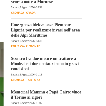
scorsa notte a Mornese
Sabato, 8 Agosto 2026 - 16:59
CRONACA
-
OVADA
Emergenza idrica: asse Piemonte-
Liguria per realizzare invasi nell’area
delle Alpi Marittime
Sabato, 8 Agosto 2026 - 13:31
POLITICA
-
PIEMONTE
Scontro tra due moto e un trattore a
Monleale: i due centauri sono in gravi
condizioni
Sabato, 8 Agosto 2026 - 11:18
CRONACA
-
TORTONA
Memorial Mamma e Papà Cairo: vince
il Torino ai rigori
Sabato, 8 Agosto 2026 - 11:05