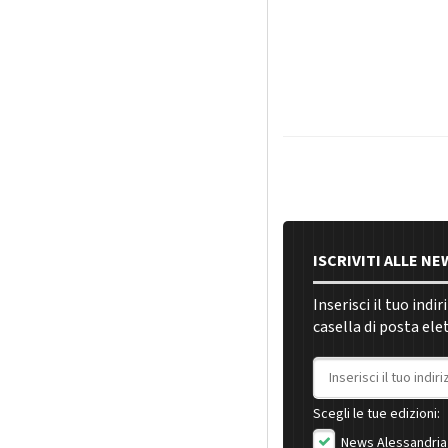
ISCRIVITI ALLE N
Inserisci il tuo indi
casella di posta ele
Indirizzo email
Scegli le tue edizioni:
News Alessandria