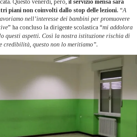
icata. Questo venerdì, però,
il servizio mensa sarà
ltri piani non coinvolti dallo stop delle lezioni.
“
A
lavoriamo nell’interesse dei bambini per promuovere
tive
” ha concluso la dirigente scolastica “
mi addolora
o questi aspetti. Così la nostra istituzione rischia di
 e credibilità, questo non lo meritiamo”.