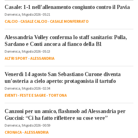
Casale: 1-1 nell’allenamento congiunto contro il Pavia
Domenica, 9 Agosto 2026 - 05:21
CALCIO
-
CASALE CALCIO
-
CASALE MONFERRATO
Alessandria Volley conferma lo staff sanitario: Polla,
Sardano e Conti ancora al fianco della B1
Domenica, 9 Agosto 2026 - 05:13
ALTRI SPORT
-
ALESSANDRIA
Venerdì 14 agosto San Sebastiano Curone diventa
un’osteria a cielo aperto: protagonista il tartufo
Domenica, 9 Agosto 2026 - 02:34
EVENTI
-
FESTE E SAGRE
-
TORTONA
Canzoni per un amico, flashmob ad Alessandria per
Guccini: “Ci ha fatto riflettere su cose vere”
Domenica, 9 Agosto 2026 - 00:59
CRONACA
-
ALESSANDRIA