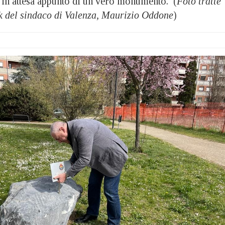
a in attesa appunto di un vero monumento. (
Foto tratte
k del sindaco di Valenza, Maurizio Oddone
)