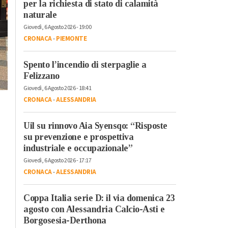
per la richiesta di stato di calamità
naturale
Giovedì, 6 Agosto 2026 - 19:00
CRONACA
-
PIEMONTE
Spento l’incendio di sterpaglie a
Felizzano
Giovedì, 6 Agosto 2026 - 18:41
CRONACA
-
ALESSANDRIA
Uil su rinnovo Aia Syensqo: “Risposte
su prevenzione e prospettiva
industriale e occupazionale”
Giovedì, 6 Agosto 2026 - 17:17
CRONACA
-
ALESSANDRIA
Coppa Italia serie D: il via domenica 23
agosto con Alessandria Calcio-Asti e
Borgosesia-Derthona