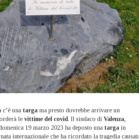
 c’è una
targa
ma presto dovrebbe arrivare un
orderà le
vittime del covid
. Il sindaco di
Valenza
,
 domenica 19 marzo 2023 ha deposto una
targa
in
nata internazionale che ha ricordato la tragedia causat