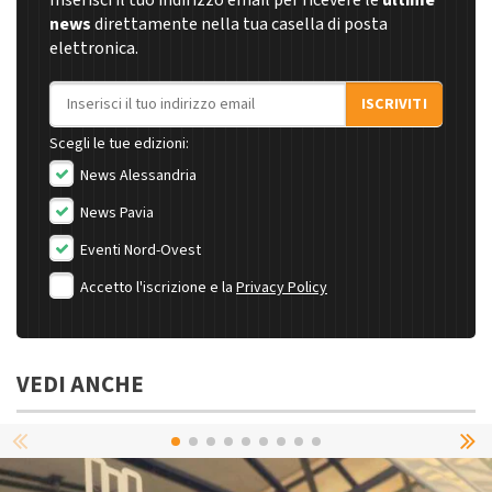
Inserisci il tuo indirizzo email per ricevere le
ultime
news
direttamente nella tua casella di posta
elettronica.
Indirizzo email
ISCRIVITI
Scegli le tue edizioni:
News Alessandria
News Pavia
Eventi Nord-Ovest
Accetto l'iscrizione e la
Privacy Policy
VEDI ANCHE