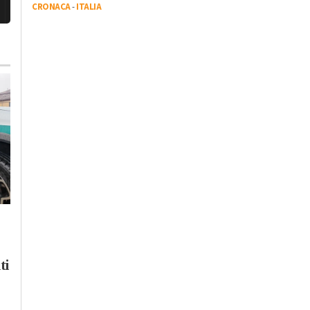
CRONACA
-
ITALIA
Mercoledì, 29 Luglio 2026 - 06:53
Cronaca
-
Politica
-
Valenza
Polemiche
commissioni: per
Domenica, 2 Agosto 2026 - 22:51
Valenza Futura, Ben
Cronaca
-
Valenza
Comune e Centro
Altro incidente in
Riformista “la
ti
viale Cellini: due
minoranza non è
ragazzi in codice
tutta uguale”
giallo