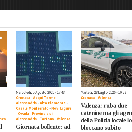
1
Mercoledì, 5 Agosto 2026 - 17:43
Martedì, 28 Luglio 2026 - 10:22
Cronaca
-
Acqui Terme
-
Cronaca
-
Valenza
Alessandria
-
Alto Piemonte
-
Valenza: ruba due
Casale Monferrato
-
Novi Ligure
catenine ma gli agen
-
Ovada
-
Provincia di
nza
Alessandria
-
Tortona
-
Valenza
della Polizia locale lo
l
Giornata bollente: ad
bloccano subito