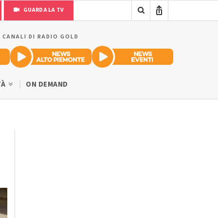
GUARDA LA TV
I CANALI DI RADIO GOLD
TÀ
ON DEMAND