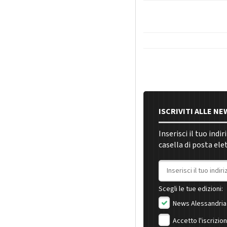
ISCRIVITI ALLE N
Inserisci il tuo indi
casella di posta ele
Indirizzo email
Scegli le tue edizioni:
News Alessandria
Accetto l'iscrizio