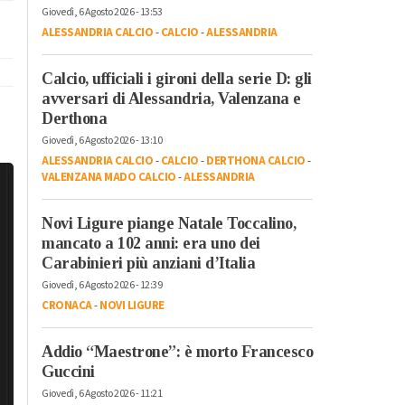
Giovedì, 6 Agosto 2026 - 13:53
ALESSANDRIA CALCIO
-
CALCIO
-
ALESSANDRIA
Calcio, ufficiali i gironi della serie D: gli
avversari di Alessandria, Valenzana e
Derthona
Giovedì, 6 Agosto 2026 - 13:10
ALESSANDRIA CALCIO
-
CALCIO
-
DERTHONA CALCIO
-
VALENZANA MADO CALCIO
-
ALESSANDRIA
Novi Ligure piange Natale Toccalino,
mancato a 102 anni: era uno dei
Carabinieri più anziani d’Italia
Giovedì, 6 Agosto 2026 - 12:39
CRONACA
-
NOVI LIGURE
Addio “Maestrone”: è morto Francesco
Guccini
Giovedì, 6 Agosto 2026 - 11:21