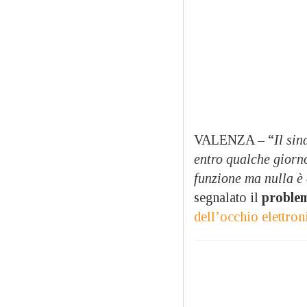
VALENZA – “
Il sin
entro qualche giorno
funzione ma nulla è
segnalato il
proble
dell’occhio elettron