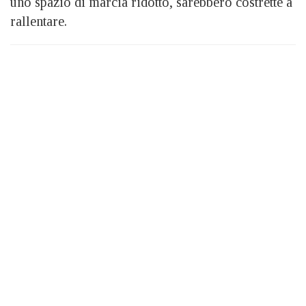
uno spazio di marcia ridotto, sarebbero costrette a
rallentare.