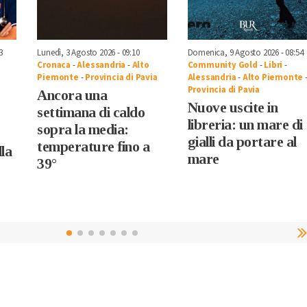
3
Lunedì, 3 Agosto 2026 - 09:10
Domenica, 9 Agosto 2026 - 08:54
Cronaca
-
Alessandria
-
Alto
Community Gold
-
Libri
-
Piemonte
-
Provincia di Pavia
Alessandria
-
Alto Piemonte
Provincia di Pavia
Ancora una
Nuove uscite in
settimana di caldo
libreria: un mare di
sopra la media:
gialli da portare al
temperature fino a
lla
mare
39°