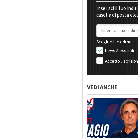
Inserisci il tuo indi
casella di posta ele
Indirizzo email
Scegli le tue edizioni:
News Alessandria
Accetto l'iscrizio
VEDI ANCHE