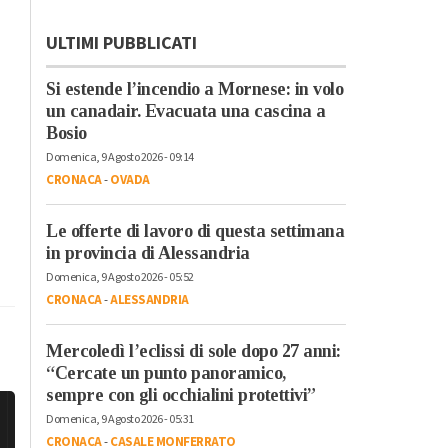
ULTIMI PUBBLICATI
Si estende l’incendio a Mornese: in volo
un canadair. Evacuata una cascina a
Bosio
Domenica, 9 Agosto 2026 - 09:14
CRONACA
-
OVADA
Le offerte di lavoro di questa settimana
in provincia di Alessandria
Domenica, 9 Agosto 2026 - 05:52
CRONACA
-
ALESSANDRIA
Mercoledì l’eclissi di sole dopo 27 anni:
“Cercate un punto panoramico,
sempre con gli occhialini protettivi”
Domenica, 9 Agosto 2026 - 05:31
CRONACA
-
CASALE MONFERRATO