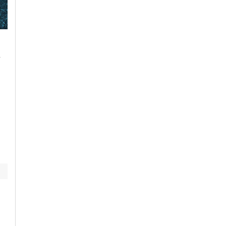
Lunedì, 27 Luglio 2026 - 15:19
Sabato, 1 Agosto 2026 - 15:39
Cronaca
-
Alessandria
Cronaca
-
Alessandria
-
Alto
-
Piemonte
-
Provincia di
A fuoco un camion
Alessandria
sulla A21: traffico
Domenica i “Castelli
tornato normale
aperti” per trovare
fresco, fascino e
magia