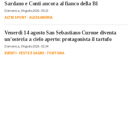
Sardano e Conti ancora al fianco della B1
Domenica, 9 Agosto 2026 - 05:13
ALTRI SPORT
-
ALESSANDRIA
Venerdì 14 agosto San Sebastiano Curone diventa
un’osteria a cielo aperto: protagonista il tartufo
Domenica, 9 Agosto 2026 - 02:34
EVENTI
-
FESTE E SAGRE
-
TORTONA