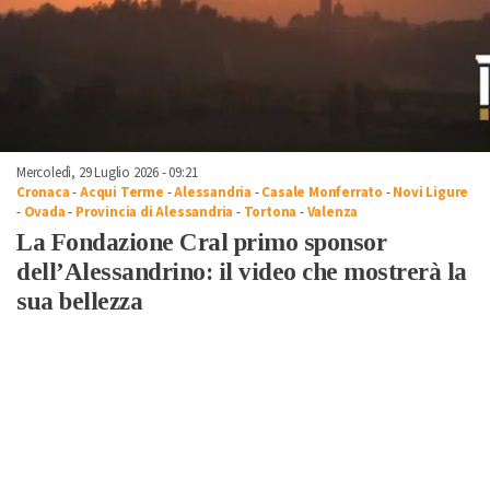
Mercoledì, 29 Luglio 2026 - 09:21
Cronaca
-
Acqui Terme
-
Alessandria
-
Casale Monferrato
-
Novi Ligure
-
Ovada
-
Provincia di Alessandria
-
Tortona
-
Valenza
La Fondazione Cral primo sponsor
dell’Alessandrino: il video che mostrerà la
sua bellezza