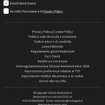
Eventi Nord-Ovest
Accetto l'iscrizione e la
Privacy Policy
Privacy Policy
|
Cookie Policy
Politica sulla diversità e inclusione
Codice etico e di condotta
Linea Editoriale
Regolamento giochi RadioGold
Fact Check
Rettifica e correzioni
Autoregolamentazione Elezioni Amministrative 2026
Impostazioni preferenze relative al TCF
Impostazioni relative alla privacy e ai cookie
Avviso alla raccolta
© Copyright 2026 by
RadioGold.it
RadioGold è un marchio S.E.R. srl
P.IVA 02096050063 - Email:
redazione@radiogold.it
Website Realized by:
KVA