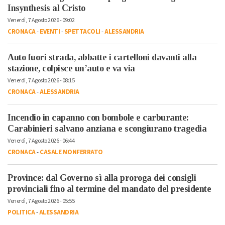
Insynthesis al Cristo
Venerdì, 7 Agosto 2026 - 09:02
CRONACA
-
EVENTI
-
SPETTACOLI
-
ALESSANDRIA
Auto fuori strada, abbatte i cartelloni davanti alla
stazione, colpisce un’auto e va via
Venerdì, 7 Agosto 2026 - 08:15
CRONACA
-
ALESSANDRIA
Incendio in capanno con bombole e carburante:
Carabinieri salvano anziana e scongiurano tragedia
Venerdì, 7 Agosto 2026 - 06:44
CRONACA
-
CASALE MONFERRATO
Province: dal Governo sì alla proroga dei consigli
provinciali fino al termine del mandato del presidente
Venerdì, 7 Agosto 2026 - 05:55
POLITICA
-
ALESSANDRIA