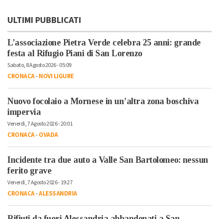
ULTIMI PUBBLICATI
L’associazione Pietra Verde celebra 25 anni: grande
festa al Rifugio Piani di San Lorenzo
Sabato, 8 Agosto 2026 - 05:09
CRONACA
-
NOVI LIGURE
Nuovo focolaio a Mornese in un’altra zona boschiva
impervia
Venerdì, 7 Agosto 2026 - 20:01
CRONACA
-
OVADA
Incidente tra due auto a Valle San Bartolomeo: nessun
ferito grave
Venerdì, 7 Agosto 2026 - 19:27
CRONACA
-
ALESSANDRIA
Rifiuti da fuori Alessandria abbandonati a San