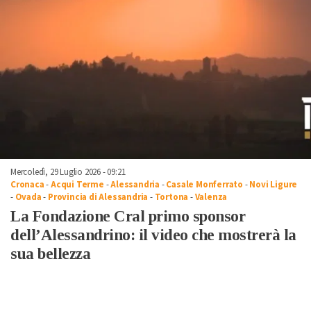
Mercoledì, 29 Luglio 2026 - 09:21
Cronaca
-
Acqui Terme
-
Alessandria
-
Casale Monferrato
-
Novi Ligure
-
Ovada
-
Provincia di Alessandria
-
Tortona
-
Valenza
La Fondazione Cral primo sponsor
dell’Alessandrino: il video che mostrerà la
sua bellezza