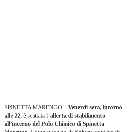
SPINETTA MARENGO –
Venerdì sera,
intorno
alle 22
, è scattata l’
allerta di stabilimento
all’interno del Polo Chimico di Spinetta
Marengo.
Come spiegato da
Solvay
, contatta da