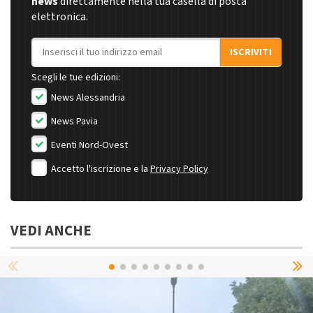
news
direttamente nella tua casella di posta
elettronica.
Indirizzo email
ISCRIVITI
Scegli le tue edizioni:
News Alessandria
News Pavia
Eventi Nord-Ovest
Accetto l'iscrizione e la
Privacy Policy
VEDI ANCHE