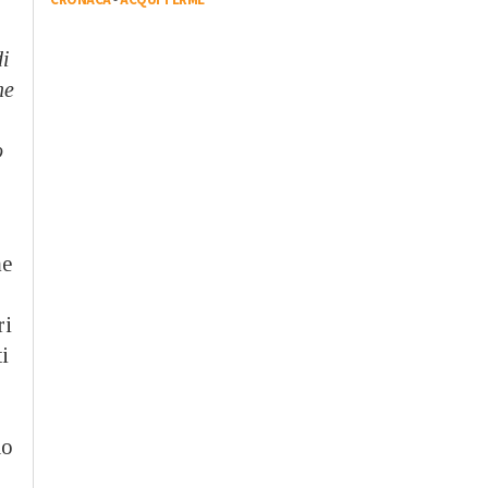
di
ne
o
me
ri
i
do