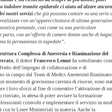
to indolore tramite epidurale ci aiuta ad alzare ancora
dei nostri servizi
che già possono contare su una serie 
 realizzate con un’apparecchiatura di ultima generazio
nostica prenatale, così come su una particolare
st parto, con un’offerta di camere dotate anche di bagn
ano la permanenza in ospedale”.
truttura Complessa di Anestesia e Rianimazione del
errato
, il dottor
Francesco Lemut
ha sottolineato co
a frutto dell’impegno di collaborazione e di
o in campo dal Team di Medici Anestesisti Rianimato
un momento di gravissima carenza di risorse, sono stat
re i loro sforzi al fine di consentire l’attivazione di un
o rinviato, in attesa di poter avviare la formazione
professionisti coinvolti e implementare il servizio in mo
à con le Linee Ministeriali in materia. Anche la