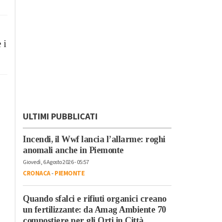
 i
ULTIMI PUBBLICATI
Incendi, il Wwf lancia l’allarme: roghi
anomali anche in Piemonte
Giovedì, 6 Agosto 2026 - 05:57
CRONACA
-
PIEMONTE
Quando sfalci e rifiuti organici creano
un fertilizzante: da Amag Ambiente 70
compostiere per gli Orti in Città