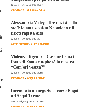
Giovedì, 6 Agosto 2026 - 05:27
a
CRONACA
-
ALESSANDRIA
Alessandria Volley, altre novità nello
l
staff: la nutrizionista Napodano e il
fisioterapista Aita
rà
Giovedì, 6 Agosto 2026 - 05:15
ALTRI SPORT
-
ALESSANDRIA
i
Violenza di genere: Cassine firma il
Patto di Zonta e ospiterà la mostra
“Com’eri vestita?”
Giovedì, 6 Agosto 2026 - 05:03
CRONACA
-
ACQUI TERME
to
do
Incendio in un negozio di corso Bagni
ad Acqui Terme
Mercoledì, 5 Agosto 2026 - 21:30
CRONACA
-
ACQUI TERME