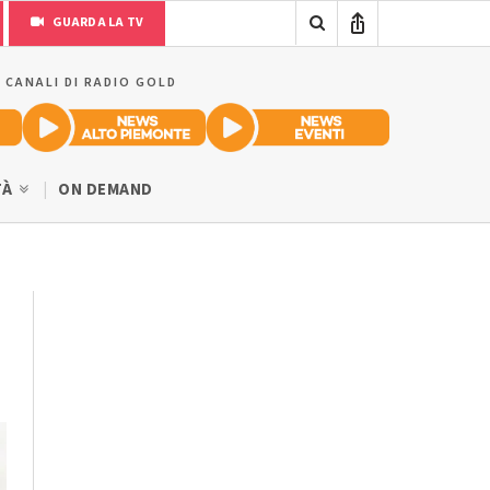
GUARDA LA TV
I CANALI DI RADIO GOLD
TÀ
ON DEMAND