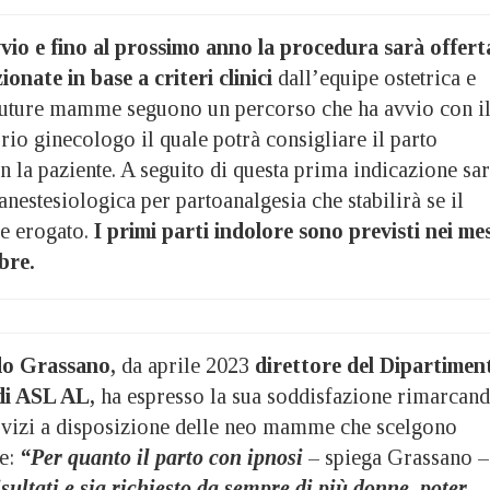
vvio e fino al prossimo anno la procedura sarà offert
ionate in base a criteri clinici
dall’equipe ostetrica e
 future mamme seguono un percorso che ha avvio con i
rio ginecologo il quale potrà consigliare il parto
n la paziente. A seguito di questa prima indicazione sa
 anestesiologica per partoanalgesia che stabilirà se il
re erogato.
I primi parti indolore sono previsti nei mes
bre.
do Grassano,
da aprile 2023
direttore del Dipartimen
di ASL AL,
ha espresso la sua soddisfazione rimarcan
rvizi a disposizione delle neo mamme che scelgono
le:
“Per quanto il parto con ipnosi
– spiega Grassano –
sultati e sia richiesto da sempre di più donne, poter