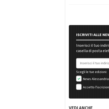
ISCRIVITI ALLE N
Inserisci il tuo indi
casella di posta ele
Indirizzo email
Scegli le tue edizioni:
News Alessandria
Accetto l'iscrizio
VEDI ANCHE