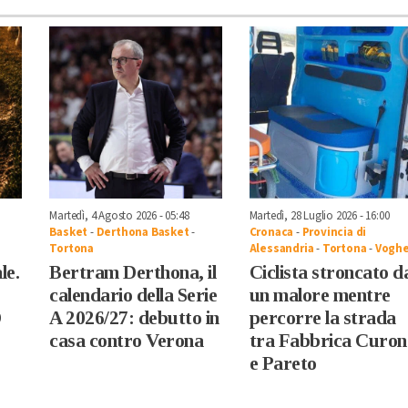
Martedì, 4 Agosto 2026 - 05:48
Martedì, 28 Luglio 2026 - 16:00
Basket
-
Derthona Basket
-
Cronaca
-
Provincia di
Tortona
Alessandria
-
Tortona
-
Voghe
le.
Bertram Derthona, il
Ciclista stroncato d
calendario della Serie
un malore mentre
D
A 2026/27: debutto in
percorre la strada
casa contro Verona
tra Fabbrica Curon
e Pareto