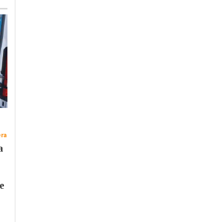
Giovedì, 30 Luglio 2026 - 09:46
Cronaca
-
Provincia di
Alessandria
-
Tortona
A Tortona parcheggi
Venerdì, 31 Luglio 2026 - 11:13
Cronaca
-
Casale Monferrato
-
blu gratuiti dal 10 al
ra
Novi Ligure
-
Ovada
-
Tortona
22 agosto
a
Atc: approvato
progetto per
riqualificare 19
e
ascensori