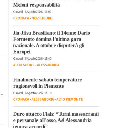
Meloni responsabilità
Giovedì, 6 Agosto 2026 - 16:02
CRONACA
-
NOVI LIGURE
Jiu-Jitsu Brasiliano: il 14enne Dario
Formento domina l’ultima gara
nazionale. A ottobre disputerà gli
Europei
Giovedì, 6 Agosto 2026 - 15:40
ALTRI SPORT
-
ALESSANDRIA
Finalmente sabato temperature
ragionevoli in Piemonte
,
Giovedì, 6 Agosto 2026 - 14:18
 I
CRONACA
-
ALESSANDRIA
-
ALTO PIEMONTE
Duro attacco Fials: “Turni massacranti
e personale all’osso, Asl Alessandria
ignora accordi”