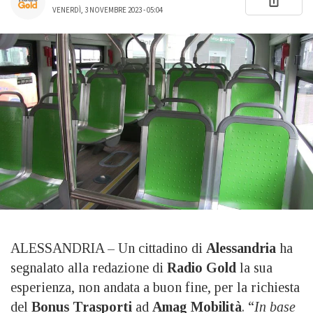
VENERDÌ, 3 NOVEMBRE 2023 - 05:04
ALESSANDRIA – Un cittadino di
Alessandria
ha
segnalato alla redazione di
Radio Gold
la sua
esperienza, non andata a buon fine, per la richiesta
del
Bonus Trasporti
ad
Amag Mobilità
. “
In base