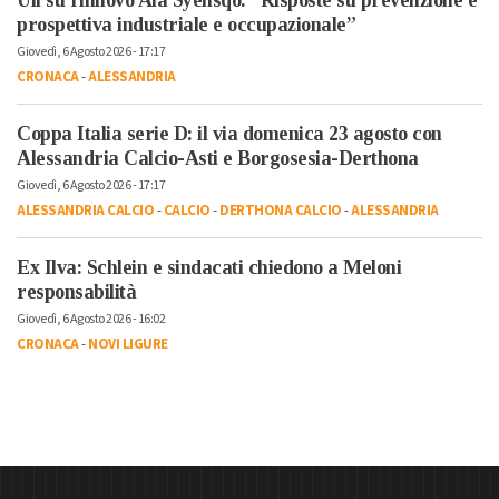
Uil su rinnovo Aia Syensqo: “Risposte su prevenzione e
prospettiva industriale e occupazionale”
Giovedì, 6 Agosto 2026 - 17:17
CRONACA
-
ALESSANDRIA
Coppa Italia serie D: il via domenica 23 agosto con
Alessandria Calcio-Asti e Borgosesia-Derthona
Giovedì, 6 Agosto 2026 - 17:17
ALESSANDRIA CALCIO
-
CALCIO
-
DERTHONA CALCIO
-
ALESSANDRIA
Ex Ilva: Schlein e sindacati chiedono a Meloni
responsabilità
Giovedì, 6 Agosto 2026 - 16:02
CRONACA
-
NOVI LIGURE