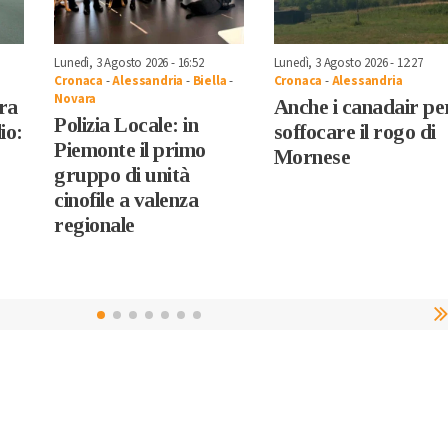
Lunedì, 3 Agosto 2026 - 16:52
Lunedì, 3 Agosto 2026 - 12:27
Cronaca
-
Alessandria
-
Biella
-
Cronaca
-
Alessandria
Novara
tra
Anche i canadair pe
Polizia Locale: in
io:
soffocare il rogo di
Piemonte il primo
Mornese
gruppo di unità
cinofile a valenza
regionale