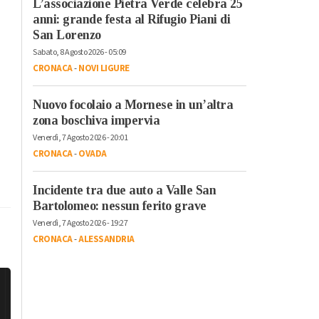
L’associazione Pietra Verde celebra 25
anni: grande festa al Rifugio Piani di
San Lorenzo
Sabato, 8 Agosto 2026 - 05:09
CRONACA
-
NOVI LIGURE
Nuovo focolaio a Mornese in un’altra
zona boschiva impervia
Venerdì, 7 Agosto 2026 - 20:01
CRONACA
-
OVADA
Incidente tra due auto a Valle San
Bartolomeo: nessun ferito grave
Venerdì, 7 Agosto 2026 - 19:27
CRONACA
-
ALESSANDRIA