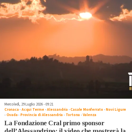
Mercoledì, 29 Luglio 2026 - 09:21
Cronaca
-
Acqui Terme
-
Alessandria
-
Casale Monferrato
-
Novi Ligure
-
Ovada
-
Provincia di Alessandria
-
Tortona
-
Valenza
La Fondazione Cral primo sponsor
dell’Alessandrino: il video che mostrerà la