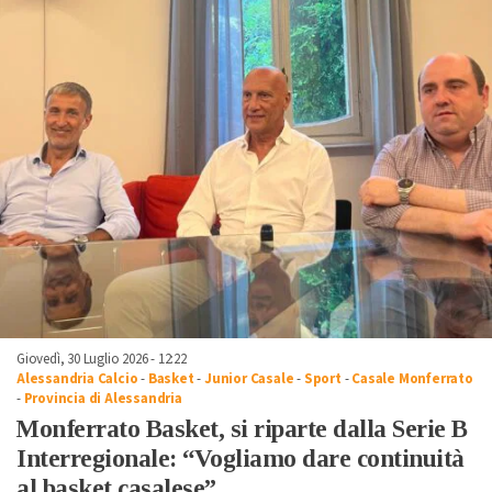
Giovedì, 30 Luglio 2026 - 12:22
Alessandria Calcio
-
Basket
-
Junior Casale
-
Sport
-
Casale Monferrato
-
Provincia di Alessandria
Monferrato Basket, si riparte dalla Serie B
Interregionale: “Vogliamo dare continuità
al basket casalese”