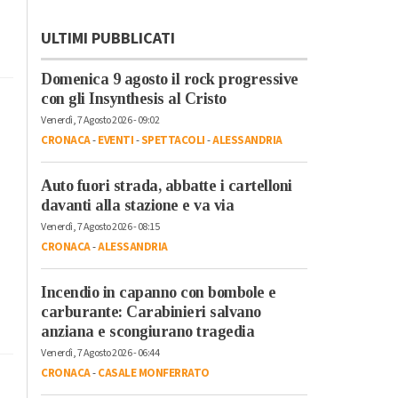
ULTIMI PUBBLICATI
Domenica 9 agosto il rock progressive
con gli Insynthesis al Cristo
Venerdì, 7 Agosto 2026 - 09:02
CRONACA
-
EVENTI
-
SPETTACOLI
-
ALESSANDRIA
Auto fuori strada, abbatte i cartelloni
davanti alla stazione e va via
Venerdì, 7 Agosto 2026 - 08:15
CRONACA
-
ALESSANDRIA
Incendio in capanno con bombole e
carburante: Carabinieri salvano
anziana e scongiurano tragedia
Venerdì, 7 Agosto 2026 - 06:44
CRONACA
-
CASALE MONFERRATO