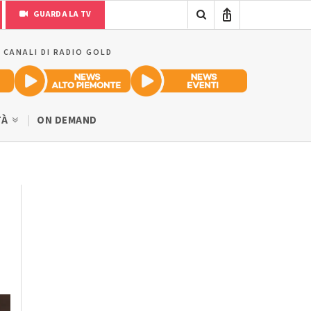
GUARDA LA TV
I CANALI DI RADIO GOLD
TÀ
ON DEMAND