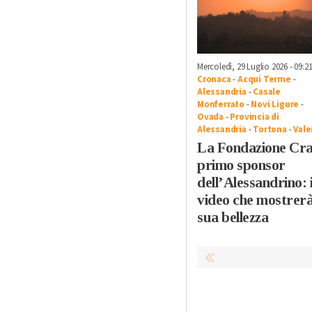
Mercoledì, 29 Luglio 2026 - 09:2
Cronaca
-
Acqui Terme
-
Alessandria
-
Casale
Monferrato
-
Novi Ligure
-
Ovada
-
Provincia di
Alessandria
-
Tortona
-
Vale
La Fondazione Cra
primo sponsor
dell’Alessandrino: i
video che mostrerà
sua bellezza