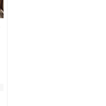
Sabato, 25 Luglio 2026 - 14:00
Giovedì, 30 Luglio 2026 - 16:07
-
Cronaca
-
Casale Monferrato
-
Cronaca
-
Casale Monferrato
-
Provincia di Alessandria
Provincia di Alessandria
Dodici neonati nello
Scontro tra camion e
stesso giorno: record
auto lungo la strada
al Santo Spirito di
tra Terranova e
Casale Monferrato
Candia Lomellina.
Morto automobilista