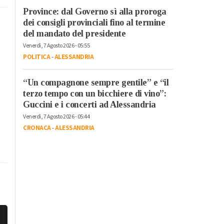
Province: dal Governo sì alla proroga
dei consigli provinciali fino al termine
del mandato del presidente
Venerdì, 7 Agosto 2026 - 05:55
POLITICA
-
ALESSANDRIA
“Un compagnone sempre gentile” e “il
terzo tempo con un bicchiere di vino”:
Guccini e i concerti ad Alessandria
Venerdì, 7 Agosto 2026 - 05:44
CRONACA
-
ALESSANDRIA