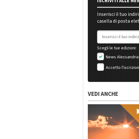
ISCRIVITI ALLE N
Inserisci il tuo indi
casella di posta ele
Indirizzo email
Scegli le tue edizioni:
News Alessandria
Accetto l'iscrizio
VEDI ANCHE