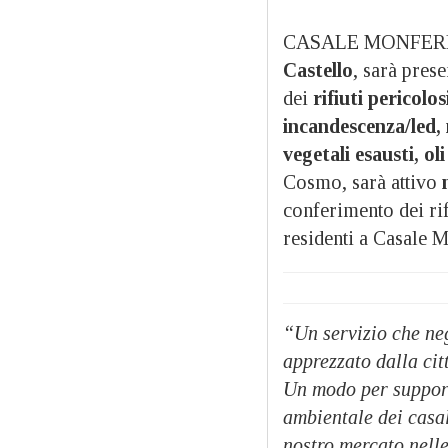
CASALE MONFERRAT
Castello
, sarà prese
dei
rifiuti pericolo
incandescenza/led, n
vegetali esausti, oli
Cosmo, sarà attivo
conferimento dei rif
residenti a Casale 
“Un servizio che neg
apprezzato dalla ci
Un modo per supporta
ambientale dei casal
nostro mercato nelle