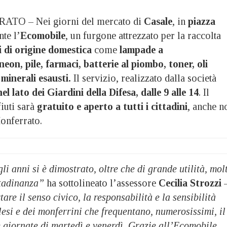
O – Nei giorni del mercato di
Casale
, in
piazza
nte l’
Ecomobile
, un furgone attrezzato per la raccolta
si di origine domestica
come
lampade a
eon, pile, farmaci, batterie al piombo, toner, oli
 minerali esausti.
Il servizio, realizzato dalla società
nel lato dei Giardini della Difesa, dalle 9 alle 14
. Il
iuti sarà
gratuito e aperto a tutti i cittadini
, anche n
Monferrato.
li anni si è dimostrato, oltre che di grande utilità, mol
ttadinanza”
ha sottolineato l’assessore
Cecilia Strozzi
re il senso civico, la responsabilità e la sensibilità
esi e dei monferrini che frequentano, numerosissimi, il
 giornate di martedì e venerdì. Grazie all’Ecomobile