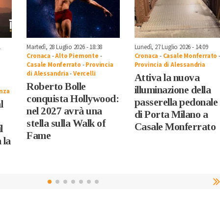
1
Martedì, 28 Luglio 2026 - 18:38
Lunedì, 27 Luglio 2026 - 14:09
Cronaca
-
Alto Piemonte
-
Cronaca
-
Casale Monferrato
Casale Monferrato
-
Provincia
Provincia di Alessandria
di Alessandria
-
Vercelli
Attiva la nuova
Roberto Bolle
illuminazione della
nza
conquista Hollywood:
passerella pedonale
l
nel 2027 avrà una
di Porta Milano a
stella sulla Walk of
Casale Monferrato
l
Fame
 la